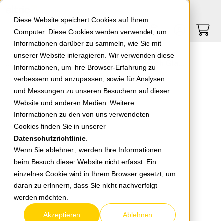
Springe zu Hauptinhalt
Springe zum Header
Springe zum Footer
0
0
Diese Website speichert Cookies auf Ihrem
Computer. Diese Cookies werden verwendet, um
Informationen darüber zu sammeln, wie Sie mit
unserer Website interagieren. Wir verwenden diese
EGB Abdeckrahmen 50x50 3-fach Glas mint
Informationen, um Ihre Browser-Erfahrung zu
verbessern und anzupassen, sowie für Analysen
und Messungen zu unseren Besuchern auf dieser
zurück zur Übersicht
Website und anderen Medien. Weitere
Informationen zu den von uns verwendeten
Cookies finden Sie in unserer
Datenschutzrichtlinie
.
Wenn Sie ablehnen, werden Ihre Informationen
beim Besuch dieser Website nicht erfasst. Ein
einzelnes Cookie wird in Ihrem Browser gesetzt, um
daran zu erinnern, dass Sie nicht nachverfolgt
werden möchten.
Akzeptieren
Ablehnen