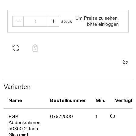
Um Preise zu sehen,
Stück
bitte einloggen
Daten we
Varianten
Name
Bestellnummer
Min.
Verfügba
Daten werden gel
EGB
07972500
1
Abdeckrahmen
50x50 2-fach
Glas mint