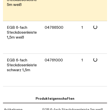
5m weiß
Daten werden
EGB 6-fach
04766500
1
Steckdosenleiste
1,5m weiß
Daten werden
EGB 6-fach
04761000
1
Steckdosenleiste
schwarz 1,5m
Produkteigenschaften
Artikelname
EGB 6-fach Steckdosenleiste 5m weiß