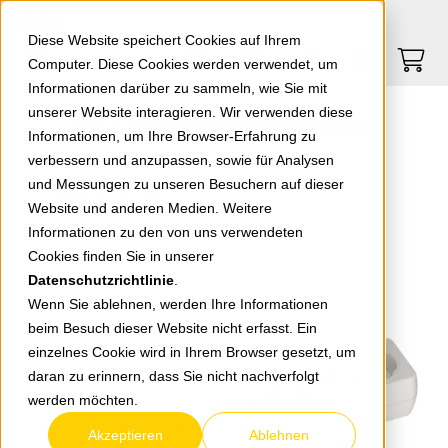
Springe zu Hauptinhalt
Springe zum Header
Springe zum Footer
0
0
Diese Website speichert Cookies auf Ihrem
Computer. Diese Cookies werden verwendet, um
Informationen darüber zu sammeln, wie Sie mit
unserer Website interagieren. Wir verwenden diese
EGB 6-fach Steckdosenleiste 5m weiß
Informationen, um Ihre Browser-Erfahrung zu
verbessern und anzupassen, sowie für Analysen
und Messungen zu unseren Besuchern auf dieser
zurück zur Übersicht
Website und anderen Medien. Weitere
Informationen zu den von uns verwendeten
Cookies finden Sie in unserer
Datenschutzrichtlinie
.
Wenn Sie ablehnen, werden Ihre Informationen
beim Besuch dieser Website nicht erfasst. Ein
einzelnes Cookie wird in Ihrem Browser gesetzt, um
daran zu erinnern, dass Sie nicht nachverfolgt
werden möchten.
Akzeptieren
Ablehnen