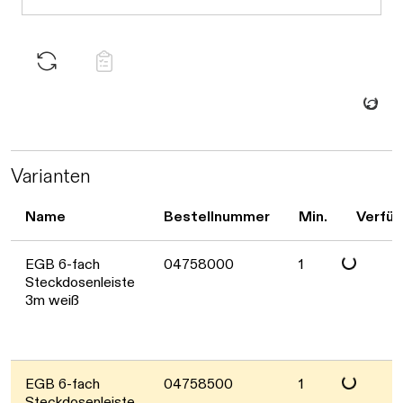
Daten we
Varianten
Name
Bestellnummer
Min.
Verfüg
Daten werden
EGB 6-fach
04758000
1
Steckdosenleiste
3m weiß
Daten werden
EGB 6-fach
04758500
1
Steckdosenleiste