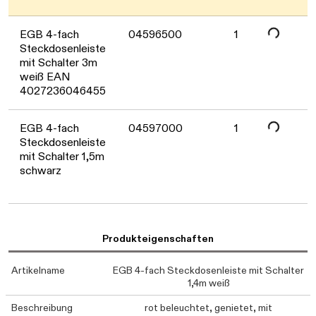
Daten werden geladen. Bitte warten...
EGB 4-fach
04596500
1
Steckdosenleiste
mit Schalter 3m
weiß EAN
4027236046455
Daten werden geladen. Bitte warten...
EGB 4-fach
04597000
1
Steckdosenleiste
mit Schalter 1,5m
schwarz
Produkteigenschaften
Artikelname
EGB 4-fach Steckdosenleiste mit Schalter
1,4m weiß
Beschreibung
rot beleuchtet, genietet, mit