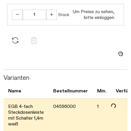
Um Preise zu sehen,
Stück
bitte einloggen
Daten werden geladen. Bitte warten...
Varianten
Name
Bestellnummer
Min.
Verfüg
Daten werden geladen. Bitte warten...
EGB 4-fach
04596000
1
Steckdosenleiste
mit Schalter 1,4m
weiß