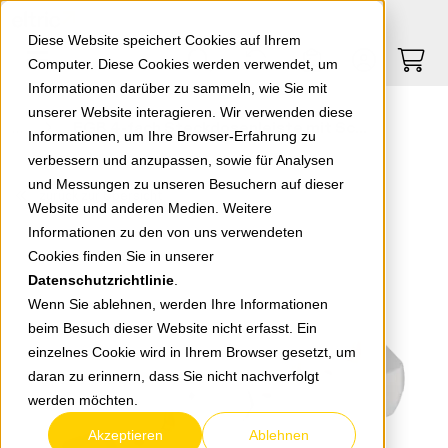
Springe zu Hauptinhalt
Springe zum Header
Springe zum Footer
0
0
Diese Website speichert Cookies auf Ihrem
Computer. Diese Cookies werden verwendet, um
Informationen darüber zu sammeln, wie Sie mit
unserer Website interagieren. Wir verwenden diese
EGB 4-fach Steckdosenleiste mit Schalter 1,4m weiß
Informationen, um Ihre Browser-Erfahrung zu
verbessern und anzupassen, sowie für Analysen
und Messungen zu unseren Besuchern auf dieser
zurück zur Übersicht
Website und anderen Medien. Weitere
Informationen zu den von uns verwendeten
Cookies finden Sie in unserer
Datenschutzrichtlinie
.
Wenn Sie ablehnen, werden Ihre Informationen
beim Besuch dieser Website nicht erfasst. Ein
einzelnes Cookie wird in Ihrem Browser gesetzt, um
daran zu erinnern, dass Sie nicht nachverfolgt
werden möchten.
Akzeptieren
Ablehnen