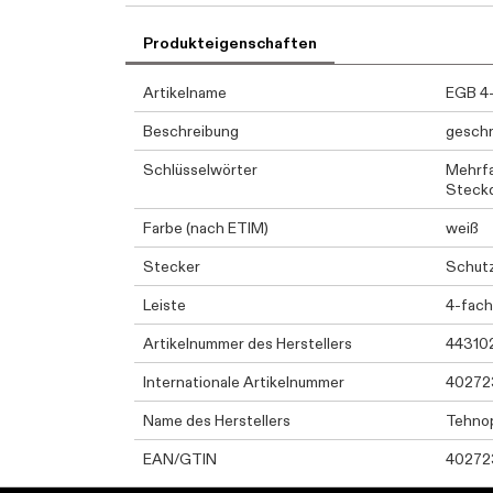
Produkteigenschaften
Artikelname
EGB 4-
Beschreibung
geschr
Schlüsselwörter
Mehrf
Steckd
Farbe (nach ETIM)
weiß
Stecker
Schutz
Leiste
4-fach
Artikelnummer des Herstellers
44310
Internationale Artikelnummer
40272
Name des Herstellers
Tehnop
EAN/GTIN
40272