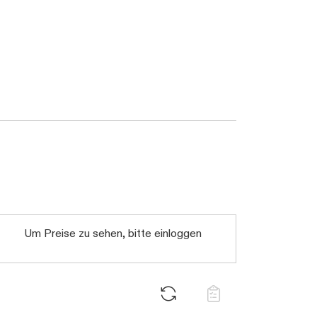
Um Preise zu sehen, bitte einloggen
Daten werden geladen. Bi