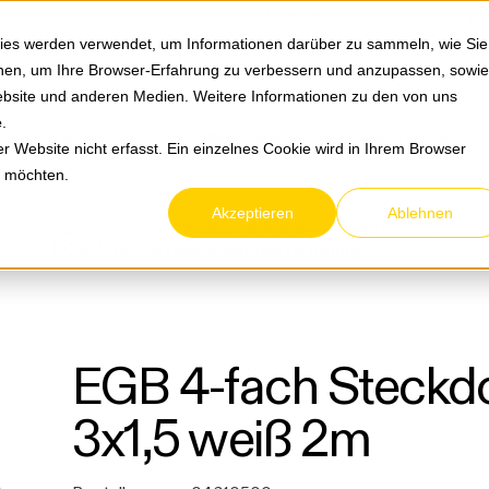
Springe zum Hauptmenu
Springe zur Suche
|
Direktbestellung
Ihre Ansprechpa
ies werden verwendet, um Informationen darüber zu sammeln, wie Sie
ionen, um Ihre Browser-Erfahrung zu verbessern und anzupassen, sowie
bsite und anderen Medien. Weitere Informationen zu den von uns
e
.
Service & Retouren
Karriere
Über eltric
 Website nicht erfasst. Ein einzelnes Cookie wird in Ihrem Browser
n möchten.
Akzeptieren
Ablehnen
Verlängerungen & Steckdosenleisten
Steckdosenleis
EGB 4-fach Steckdosenleiste 1reihig 3x1,5 weiß 2m
EGB 4-fach Steckdos
3x1,5 weiß 2m