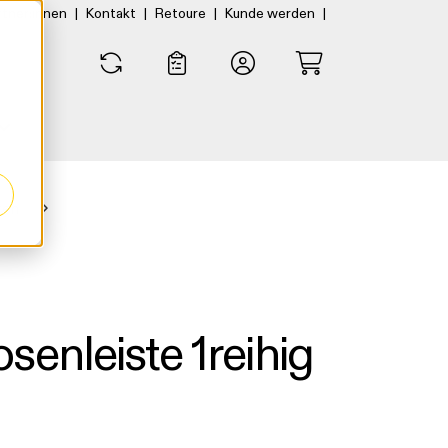
|
|
|
|
rtner:innen
Kontakt
Retoure
Kunde werden
0
0
ten
enleiste 1reihig