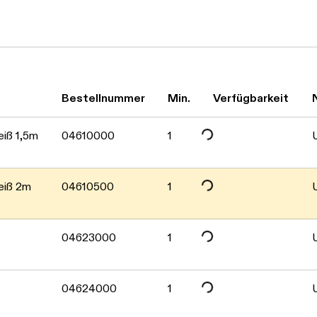
Daten werden geladen. Bitte wa
Bestellnummer
Min.
Verfügbarkeit
eiß 1,5m
04610000
1
Daten werden geladen. Bitte wa
eiß 2m
04610500
1
Daten werden geladen. Bitte wa
04623000
1
Daten werden geladen. Bitte wa
04624000
1