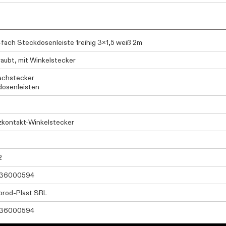
fach Steckdosenleiste 1reihig 3x1,5 weiß 2m
aubt, mit Winkelstecker
achstecker
osenleisten
kontakt-Winkelstecker
2
36000594
rod-Plast SRL
36000594