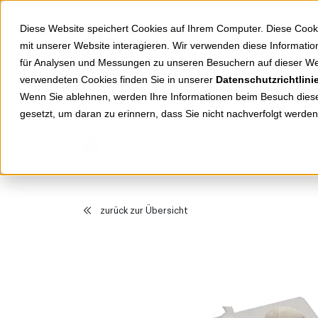
Springe zu Hauptinhalt
Springe zum Header
Springe zum Footer
Diese Website speichert Cookies auf Ihrem Computer. Diese Cook
mit unserer Website interagieren. Wir verwenden diese Informat
für Analysen und Messungen zu unseren Besuchern auf dieser We
verwendeten Cookies finden Sie in unserer
Datenschutzrichtlini
Shop
Markenwelten
Wenn Sie ablehnen, werden Ihre Informationen beim Besuch dieser
gesetzt, um daran zu erinnern, dass Sie nicht nachverfolgt werde
Produkte
Stromversorgung
Steckdosenleiste 4-fach H05VV-F 3x1,5mm¬≤
zurück zur Übersicht