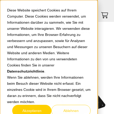
Springe zu Hauptinhalt
Springe zum Header
Springe zum Footer
0
0
Diese Website speichert Cookies auf Ihrem
Computer. Diese Cookies werden verwendet, um
Informationen darüber zu sammeln, wie Sie mit
unserer Website interagieren. Wir verwenden diese
EGB 3-fach Tischdose m.Klappdeckeln IP44 GNPBK03EGB schwarz/gelb, mit Schalter
Informationen, um Ihre Browser-Erfahrung zu
verbessern und anzupassen, sowie für Analysen
und Messungen zu unseren Besuchern auf dieser
zurück zur Übersicht
Website und anderen Medien. Weitere
Informationen zu den von uns verwendeten
Cookies finden Sie in unserer
Datenschutzrichtlinie
.
Wenn Sie ablehnen, werden Ihre Informationen
beim Besuch dieser Website nicht erfasst. Ein
einzelnes Cookie wird in Ihrem Browser gesetzt, um
daran zu erinnern, dass Sie nicht nachverfolgt
werden möchten.
Akzeptieren
Ablehnen