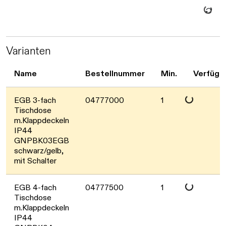
Daten werd
Varianten
Name
Bestellnummer
Min.
Verfügb
Daten werden gelad
EGB 3-fach
04777000
1
Tischdose
m.Klappdeckeln
IP44
GNPBK03EGB
schwarz/gelb,
mit Schalter
Daten werden gelad
EGB 4-fach
04777500
1
Tischdose
m.Klappdeckeln
IP44