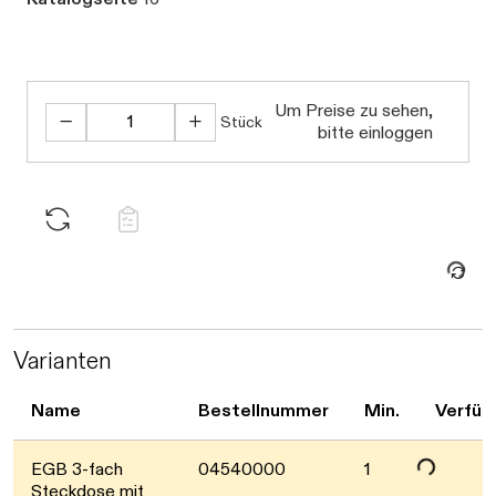
Um Preise zu sehen,
Stück
bitte einloggen
Daten werden geladen. Bitte warten...
Varianten
Daten werden geladen. Bitte warten...
Name
Bestellnummer
Min.
Verfüg
EGB 3-fach
04540000
1
Steckdose mit