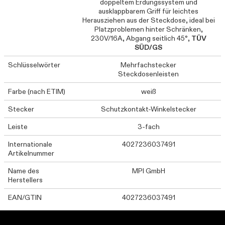
doppeltem Erdungssystem und
ausklappbarem Griff für leichtes
Herausziehen aus der Steckdose, ideal bei
Platzproblemen hinter Schränken,
230V/16A, Abgang seitlich 45°,
TÜV
SÜD/GS
Schlüsselwörter
Mehrfachstecker
Steckdosenleisten
Farbe (nach ETIM)
weiß
Stecker
Schutzkontakt-Winkelstecker
Leiste
3-fach
Internationale
4027236037491
Artikelnummer
Name des
MPI GmbH
Herstellers
EAN/GTIN
4027236037491