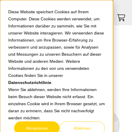
Springe zu Hauptinhalt
Springe zum Header
Springe zum Footer
0
0
Diese Website speichert Cookies auf Ihrem
Computer. Diese Cookies werden verwendet, um
Informationen darüber zu sammeln, wie Sie mit
unserer Website interagieren. Wir verwenden diese
EGB 3-fach Steckdose mit Flachstecker 3x1,5 weiß 1,5m
Informationen, um Ihre Browser-Erfahrung zu
verbessern und anzupassen, sowie für Analysen
und Messungen zu unseren Besuchern auf dieser
zurück zur Übersicht
Website und anderen Medien. Weitere
Informationen zu den von uns verwendeten
Cookies finden Sie in unserer
Datenschutzrichtlinie
.
Wenn Sie ablehnen, werden Ihre Informationen
beim Besuch dieser Website nicht erfasst. Ein
einzelnes Cookie wird in Ihrem Browser gesetzt, um
daran zu erinnern, dass Sie nicht nachverfolgt
werden möchten.
Akzeptieren
Ablehnen