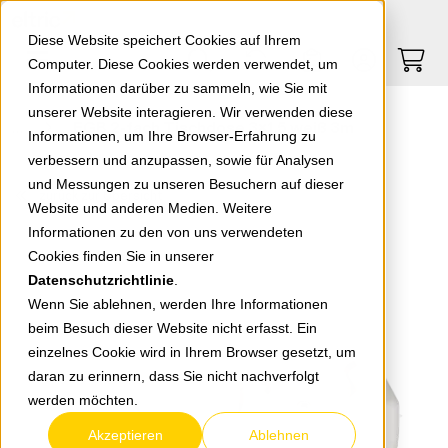
Springe zu Hauptinhalt
Springe zum Header
Springe zum Footer
0
0
Diese Website speichert Cookies auf Ihrem
Computer. Diese Cookies werden verwendet, um
Informationen darüber zu sammeln, wie Sie mit
unserer Website interagieren. Wir verwenden diese
EGB 2-fach Tischdose 3x1,5 weiß 3m
Informationen, um Ihre Browser-Erfahrung zu
verbessern und anzupassen, sowie für Analysen
und Messungen zu unseren Besuchern auf dieser
zurück zur Übersicht
Website und anderen Medien. Weitere
Informationen zu den von uns verwendeten
Cookies finden Sie in unserer
Datenschutzrichtlinie
.
Wenn Sie ablehnen, werden Ihre Informationen
beim Besuch dieser Website nicht erfasst. Ein
einzelnes Cookie wird in Ihrem Browser gesetzt, um
daran zu erinnern, dass Sie nicht nachverfolgt
werden möchten.
Akzeptieren
Ablehnen