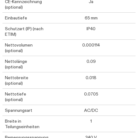
CE-Kennzeichnung
Ja
(optional)
Einbautiefe
65 mm
Schutzart (IP) (nach
IP40
ETIM)
Nettovolumen
0.000114
(optional)
Nettolänge
0.09
(optional)
Nettobreite
0.018
(optional)
Nettotiefe
0.0705
(optional)
Spannungsart
AC/DC
Breite in
1
Teilungseinheiten
Bemessungsspannung
240 V