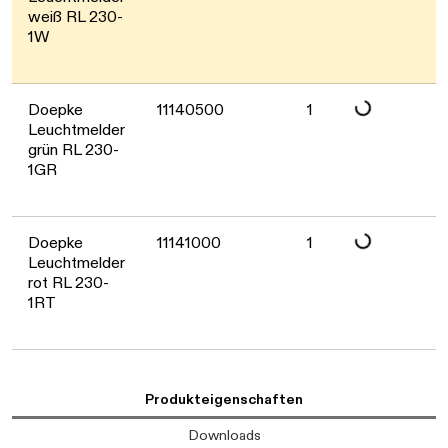
weiß RL 230-
1W
Doepke
11140500
1
Daten werden gel
Leuchtmelder
grün RL 230-
1GR
Doepke
11141000
1
Daten werden gel
Leuchtmelder
rot RL 230-
1RT
Produkteigenschaften
Downloads