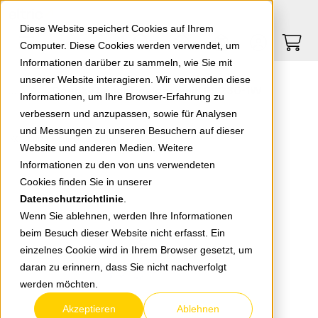
Springe zu Hauptinhalt
Springe zum Header
Springe zum Footer
0
0
Diese Website speichert Cookies auf Ihrem
Computer. Diese Cookies werden verwendet, um
Informationen darüber zu sammeln, wie Sie mit
unserer Website interagieren. Wir verwenden diese
Doepke Leuchtmelder weiß RL 230-1W
Informationen, um Ihre Browser-Erfahrung zu
verbessern und anzupassen, sowie für Analysen
und Messungen zu unseren Besuchern auf dieser
zurück zur Übersicht
Website und anderen Medien. Weitere
Informationen zu den von uns verwendeten
Cookies finden Sie in unserer
Datenschutzrichtlinie
.
Wenn Sie ablehnen, werden Ihre Informationen
beim Besuch dieser Website nicht erfasst. Ein
einzelnes Cookie wird in Ihrem Browser gesetzt, um
daran zu erinnern, dass Sie nicht nachverfolgt
werden möchten.
Akzeptieren
Ablehnen