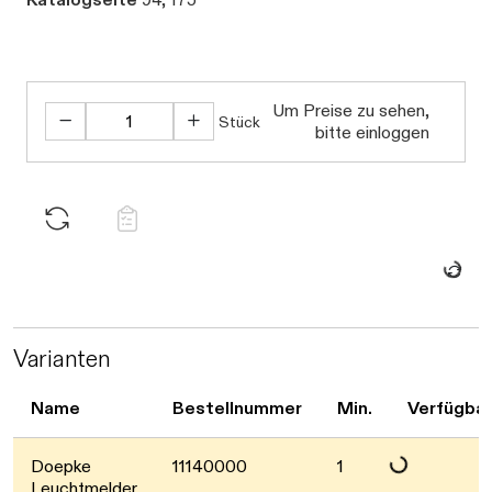
Um Preise zu sehen,
Stück
bitte einloggen
Daten w
Varianten
Name
Bestellnummer
Min.
Verfügbar
Doepke
11140000
1
Daten werden gel
Leuchtmelder