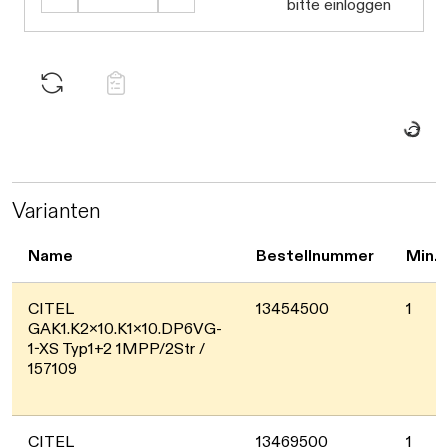
bitte einloggen
Daten we
Varianten
Name
Bestellnummer
Min.
CITEL
13454500
1
GAK1.K2x10.K1x10.DP6VG-
1-XS Typ1+2 1MPP/2Str /
157109
CITEL
13469500
1