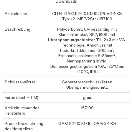
Downloads
Artikelname
CITEL GAK1.K2x10.K1x10.DP6VG-1-XS
Typ1+2 1MPP/2Str / 157109
Beschreibung
Polycarbonat, UV-beständig, mit
Klarsichtdeckel, SK2, IK08, mit
Überspannungsableiter T1+2+3
mit VG-
Technologie, Anschluss mit
Federkraftklemmen 6-10mm²,
Erdanschlussklemme 6-35mm²,
Nennspannung 1kVdc,
Bemessungsstrangstrom 16A, -25°C bis
+40°C, IP65
Schlüsselwörter
Generatoranschlusskästen
Überspannungsschutz
Farbe (nach ETIM)
grau
Artikelnummer des
157109
Herstellers
Produktbezeichnung
GAK1.K2x10.K1x10.DP6VG-1-XS
des Herstellers