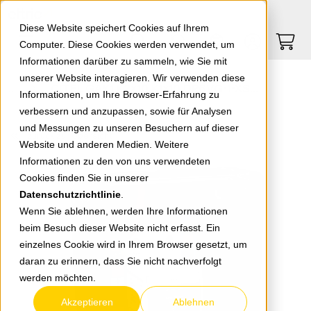
Springe zu Hauptinhalt
Springe zum Header
Springe zum Footer
0
0
Diese Website speichert Cookies auf Ihrem
Computer. Diese Cookies werden verwendet, um
Informationen darüber zu sammeln, wie Sie mit
unserer Website interagieren. Wir verwenden diese
CITEL GAK1.K2x10.K1x10.DP6VG-1-XS Typ1+2 1MPP/2Str / 157109
Informationen, um Ihre Browser-Erfahrung zu
verbessern und anzupassen, sowie für Analysen
und Messungen zu unseren Besuchern auf dieser
zurück zur Übersicht
Website und anderen Medien. Weitere
Informationen zu den von uns verwendeten
Cookies finden Sie in unserer
Datenschutzrichtlinie
.
Wenn Sie ablehnen, werden Ihre Informationen
beim Besuch dieser Website nicht erfasst. Ein
einzelnes Cookie wird in Ihrem Browser gesetzt, um
daran zu erinnern, dass Sie nicht nachverfolgt
werden möchten.
Akzeptieren
Ablehnen