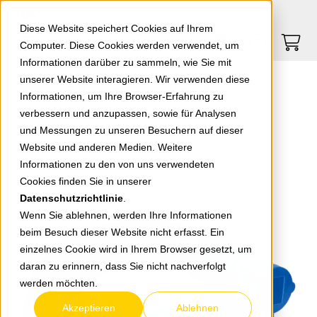
Springe zu Hauptinhalt
Springe zum Header
Springe zum Footer
0
0
Diese Website speichert Cookies auf Ihrem
Computer. Diese Cookies werden verwendet, um
Informationen darüber zu sammeln, wie Sie mit
unserer Website interagieren. Wir verwenden diese
CEE-Verlängerung 3pol. H07RN-F3G2,5 / 5m
Informationen, um Ihre Browser-Erfahrung zu
verbessern und anzupassen, sowie für Analysen
und Messungen zu unseren Besuchern auf dieser
zurück zur Übersicht
Website und anderen Medien. Weitere
Informationen zu den von uns verwendeten
Cookies finden Sie in unserer
Datenschutzrichtlinie
.
Wenn Sie ablehnen, werden Ihre Informationen
beim Besuch dieser Website nicht erfasst. Ein
einzelnes Cookie wird in Ihrem Browser gesetzt, um
daran zu erinnern, dass Sie nicht nachverfolgt
werden möchten.
Akzeptieren
Ablehnen