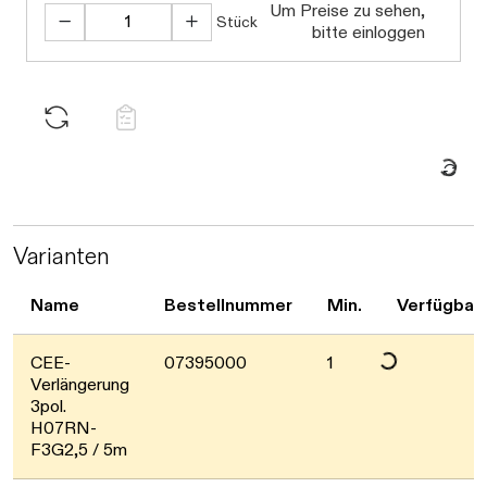
Daten werden gel
Um Preise zu sehen,
Stück
bitte einloggen
Daten werden geladen. Bitte warten..
Varianten
Name
Bestellnummer
Min.
Verfügbark
Daten werden geladen. Bitte warten..
CEE-
07395000
1
Verlängerung
3pol.
H07RN-
F3G2,5 / 5m