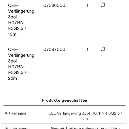
Daten werden geladen. Bitte warten..
CEE-
07396000
1
Verlängerung
3pol.
H07RN-
F3G2,5 /
10m
CEE-
07397000
1
Verlängerung
3pol.
H07RN-
F3G2,5 /
25m
Produkteigenschaften
Artikelname
CEE-Verlängerung 3pol. H07RN-F3G2,5 /
5m
Beschreibung
Gummi-Leitung schwarz
für mittlere