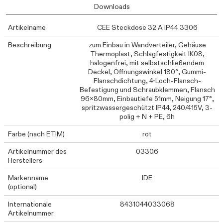
Downloads
Artikelname
CEE Steckdose 32 A IP44 3306
Beschreibung
zum Einbau in Wandverteiler, Gehäuse
Thermoplast, Schlagfestigkeit IK08,
halogenfrei, mit selbstschließendem
Deckel, Öffnungswinkel 180°, Gummi-
Flanschdichtung, 4-Loch-Flansch-
Befestigung und Schraubklemmen, Flansch
96x80mm, Einbautiefe 51mm, Neigung 17°,
spritzwassergeschützt IP44, 240/415V, 3-
polig + N + PE, 6h
Farbe (nach ETIM)
rot
Artikelnummer des
03306
Herstellers
Markenname
IDE
(optional)
Internationale
8431044033068
Artikelnummer