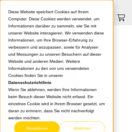
Springe zu Hauptinhalt
Springe zum Header
Springe zum Footer
0
0
Diese Website speichert Cookies auf Ihrem
Computer. Diese Cookies werden verwendet, um
Informationen darüber zu sammeln, wie Sie mit
unserer Website interagieren. Wir verwenden diese
CEE Steckdose 32 A IP44 3306
Informationen, um Ihre Browser-Erfahrung zu
verbessern und anzupassen, sowie für Analysen
und Messungen zu unseren Besuchern auf dieser
zurück zur Übersicht
Website und anderen Medien. Weitere
Informationen zu den von uns verwendeten
Cookies finden Sie in unserer
Datenschutzrichtlinie
.
Wenn Sie ablehnen, werden Ihre Informationen
beim Besuch dieser Website nicht erfasst. Ein
einzelnes Cookie wird in Ihrem Browser gesetzt, um
daran zu erinnern, dass Sie nicht nachverfolgt
werden möchten.
Akzeptieren
Ablehnen