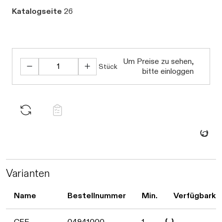
Katalogseite
26
Um Preise zu sehen,
Stück
bitte einloggen
Daten we
Varianten
Name
Bestellnummer
Min.
Verfügbarke
CEE
04941000
1