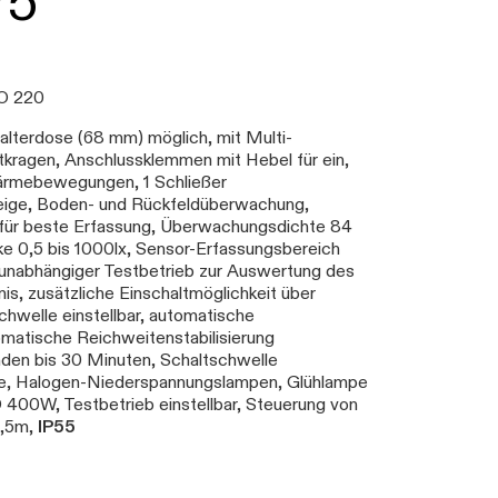
75
RO 220
terdose (68 mm) möglich, mit Multi-
tkragen, Anschlussklemmen mit Hebel für ein,
Wärmebewegungen, 1 Schließer
zeige, Boden- und Rückfeldüberwachung,
e für beste Erfassung, Überwachungsdichte 84
e 0,5 bis 1000lx, Sensor-Erfassungsbereich
itsunabhängiger Testbetrieb zur Auswertung des
s, zusätzliche Einschaltmöglichkeit über
chwelle einstellbar, automatische
omatische Reichweitenstabilisierung
den bis 30 Minuten, Schaltschwelle
pe, Halogen-Niederspannungslampen, Glühlampe
0W, Testbetrieb einstellbar, Steuerung von
2,5m,
IP55