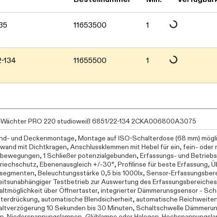
Daten werden geladen. Bitte w
35
11653500
1
2-134
11655500
1
-Wächter PRO 220 studioweiß 6851/22-134 2CKA006800A3075
nd- und Deckenmontage, Montage auf ISO-Schalterdose (68 mm) möglich
wand mit Dichtkragen, Anschlussklemmen mit Hebel für ein, fein- oder 
ewegungen, 1 Schließer potenzialgebunden, Erfassungs- und Betrieb
riechschutz, Ebenenausgleich +/-30°, Profilinse für beste Erfassung
segmenten, Beleuchtungsstärke 0,5 bis 1000lx, Sensor-Erfassungsbereic
keitsunabhängiger Testbetrieb zur Auswertung des Erfassungsbereiches
altmöglichkeit über Öffnertaster, integrierter Dämmerunsgsensor - Scha
terdrückung, automatische Blendsicherheit, automatische Reichweiten
ltverzögerung 10 Sekunden bis 30 Minuten, Schaltschwelle Dämmerung
n-Niederspannungslampen, Glühlampe oder Halogen-Hochspannungsl