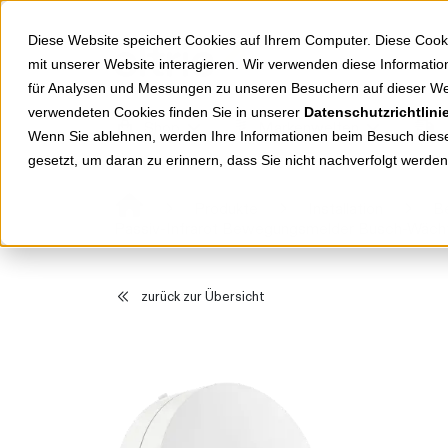
Springe zu Hauptinhalt
Springe zum Header
Springe zum Footer
Diese Website speichert Cookies auf Ihrem Computer. Diese Cook
mit unserer Website interagieren. Wir verwenden diese Informat
für Analysen und Messungen zu unseren Besuchern auf dieser We
verwendeten Cookies finden Sie in unserer
Datenschutzrichtlini
Shop
Markenwelten
Wenn Sie ablehnen, werden Ihre Informationen beim Besuch dieser
gesetzt, um daran zu erinnern, dass Sie nicht nachverfolgt werde
Produkte
Installation
B
Passiv-Infrarot Bewegungsmelder Busch-Wäc
zurück zur Übersicht