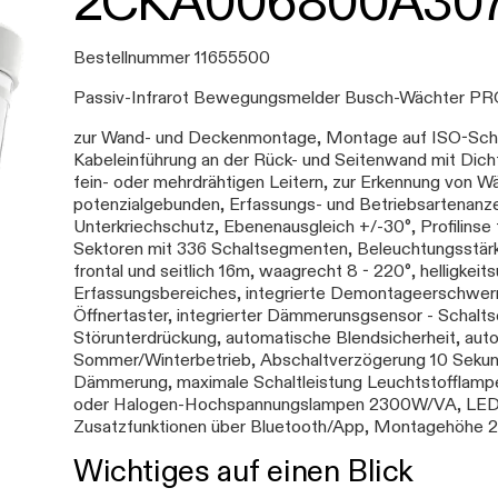
2CKA006800A30
Bestellnummer 11655500
Passiv-Infrarot Bewegungsmelder Busch-Wächter P
zur Wand- und Deckenmontage, Montage auf ISO-Schal
Kabeleinführung an der Rück- und Seitenwand mit Dich
fein- oder mehrdrähtigen Leitern, zur Erkennung von 
potenzialgebunden, Erfassungs- und Betriebsartenan
Unterkriechschutz, Ebenenausgleich +/-30°, Profilins
Sektoren mit 336 Schaltsegmenten, Beleuchtungsstärk
frontal und seitlich 16m, waagrecht 8 - 220°, helligke
Erfassungsbereiches, integrierte Demontageerschwerni
Öffnertaster, integrierter Dämmerunsgsensor - Schalts
Störunterdrückung, automatische Blendsicherheit, aut
Sommer/Winterbetrieb, Abschaltverzögerung 10 Sekun
Dämmerung, maximale Schaltleistung Leuchtstofflam
oder Halogen-Hochspannungslampen 2300W/VA, LED 40
Zusatzfunktionen über Bluetooth/App, Montagehöhe 
Wichtiges auf einen Blick