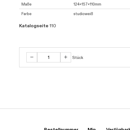
Maße
124x157x110mm
Farbe
studioweiß
Katalogseite
110
Stück
Daten werden geladen. Bitte w
Bestellnummer
Min.
Verfügbar