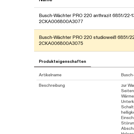
Busch-Wächter PRO 220 anthrazit 6851/22-1
2CKA006800A3077
Busch-Wächter PRO 220 studioweiß 6851/2
2CKA006800A3075
Produkteigenschaften
Artikelname
Busch
Beschreibung
zur Wa
Seiten
Wärmeb
Unterk
Schalt
hellig
Einsch
Störun
Abscha
Haloge