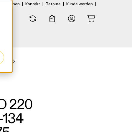
|
|
|
|
rtner:innen
Kontakt
Retoure
Kunde werden
0
0
der
O 220
-134