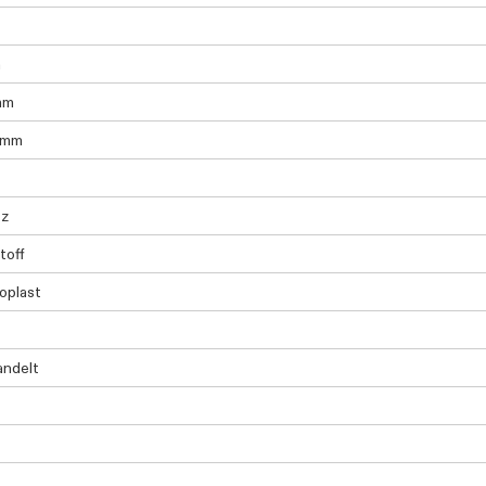
m
mm
 mm
tz
toff
oplast
andelt