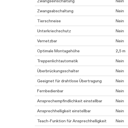
Zwangseinschaltung
Nein
Zwangsabschaltung
Nein
Tierschneise
Nein
Unterkriechschutz
Nein
Vernetzbar
Nein
Optimale Montagehöhe
2,5 m
Treppenlichtautomatik
Nein
Überbrückungsschalter
Nein
Geeignet für drahtlose Übertragung
Nein
Fernbedienbar
Nein
Ansprechempfindlichkeit einstellbar
Nein
Ansprechhelligkeit einstellbar
Nein
Teach-Funktion für Ansprechhelligkeit
Nein