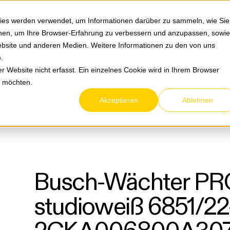
Springe zum Hauptmenu
Springe zur Suche
|
Direktbestellung
Ihre Ansprechpa
ies werden verwendet, um Informationen darüber zu sammeln, wie Sie
ionen, um Ihre Browser-Erfahrung zu verbessern und anzupassen, sowie
bsite und anderen Medien. Weitere Informationen zu den von uns
e
.
Service & Retouren
Karriere
Über eltric
 Website nicht erfasst. Ein einzelnes Cookie wird in Ihrem Browser
n möchten.
Akzeptieren
Ablehnen
ewegungs- und HF-Melder
AP-Bewegungs-/ Präsenzmel
hter PRO 220
Busch-Wächter PRO 220 studioweiß 6851/22-134 2CKA006800A3075
Busch-Wächter PR
studioweiß 6851/22