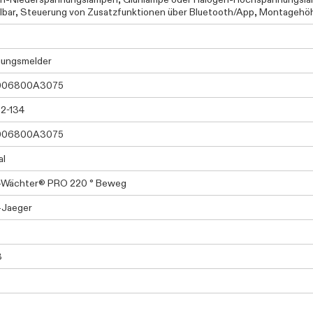
llbar, Steuerung von Zusatzfunktionen über Bluetooth/App, Montagehö
ungsmelder
006800A3075
2-134
006800A3075
al
-Wächter® PRO 220 ° Beweg
-Jaeger
3