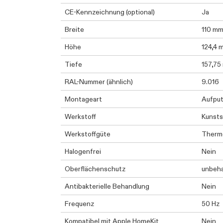
CE-Kennzeichnung (optional)
Ja
Breite
110 m
Höhe
124,4 
Tiefe
157,75
RAL-Nummer (ähnlich)
9.016
Montageart
Aufpu
Werkstoff
Kunsts
Werkstoffgüte
Therm
Halogenfrei
Nein
Oberflächenschutz
unbeh
Antibakterielle Behandlung
Nein
Frequenz
50 Hz
Kompatibel mit Apple HomeKit
Nein