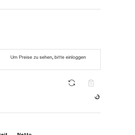
Daten werden geladen. Bitte warten...
Um Preise zu sehen, bitte einloggen
arten...
keit
Netto