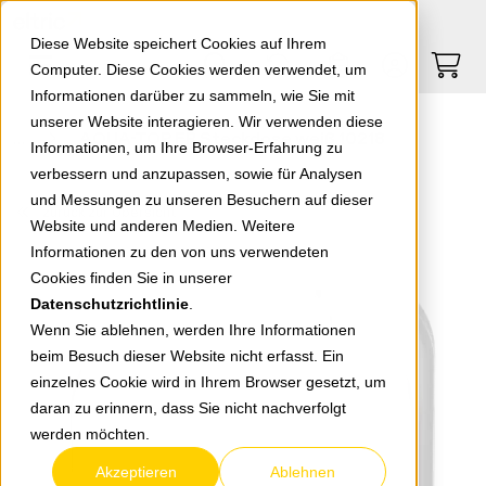
Springe zu Hauptinhalt
Springe zum Header
Springe zum Footer
0
0
Diese Website speichert Cookies auf Ihrem
Computer. Diese Cookies werden verwendet, um
Informationen darüber zu sammeln, wie Sie mit
unserer Website interagieren. Wir verwenden diese
AQUA-TOP FR Steckdose weiß 10218
Informationen, um Ihre Browser-Erfahrung zu
verbessern und anzupassen, sowie für Analysen
und Messungen zu unseren Besuchern auf dieser
zurück zur Übersicht
Website und anderen Medien. Weitere
Informationen zu den von uns verwendeten
Cookies finden Sie in unserer
Datenschutzrichtlinie
.
Wenn Sie ablehnen, werden Ihre Informationen
beim Besuch dieser Website nicht erfasst. Ein
einzelnes Cookie wird in Ihrem Browser gesetzt, um
daran zu erinnern, dass Sie nicht nachverfolgt
werden möchten.
Akzeptieren
Ablehnen