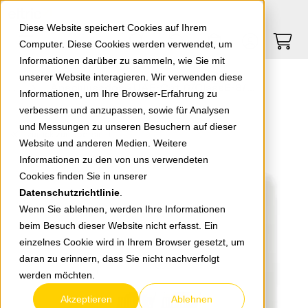
Springe zu Hauptinhalt
Springe zum Header
Springe zum Footer
0
0
Diese Website speichert Cookies auf Ihrem
Computer. Diese Cookies werden verwendet, um
Informationen darüber zu sammeln, wie Sie mit
unserer Website interagieren. Wir verwenden diese
Anschlussdose UAE-Cat.6/ClassE-8/8 UP reinweiß 138 112 070
Informationen, um Ihre Browser-Erfahrung zu
verbessern und anzupassen, sowie für Analysen
und Messungen zu unseren Besuchern auf dieser
zurück zur Übersicht
Website und anderen Medien. Weitere
Informationen zu den von uns verwendeten
Cookies finden Sie in unserer
Datenschutzrichtlinie
.
Wenn Sie ablehnen, werden Ihre Informationen
beim Besuch dieser Website nicht erfasst. Ein
einzelnes Cookie wird in Ihrem Browser gesetzt, um
daran zu erinnern, dass Sie nicht nachverfolgt
werden möchten.
Akzeptieren
Ablehnen