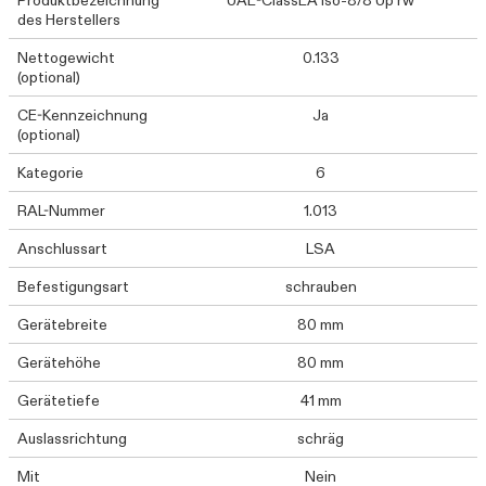
Produktbezeichnung
UAE-ClassEA iso-8/8 Up rw
des Herstellers
Nettogewicht
0.133
(optional)
CE-Kennzeichnung
Ja
(optional)
Kategorie
6
RAL-Nummer
1.013
Anschlussart
LSA
Befestigungsart
schrauben
Gerätebreite
80 mm
Gerätehöhe
80 mm
Gerätetiefe
41 mm
Auslassrichtung
schräg
Mit
Nein