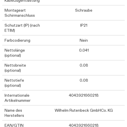
Kabelzugentlastung
Montageart
Schraube
Schirmanschluss
Schutzart (IP) (nach
IP21
ETIM)
Farbcodierung
Nein
Nettolänge
0.041
(optional)
Nettobreite
0.08
(optional)
Nettotiefe
0.08
(optional)
Internationale
4043921660218
Artikelnummer
Name des
Wilhelm Rutenbeck GmbHCo. KG
Herstellers
EAN/GTIN
4043921660218