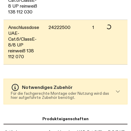
Cat.6/ClassE-
Daten werden gel
8 UP reinweiß
138 112 030
Anschlussdose
24222500
1
UAE-
Cat.6/ClassE-
8/8 UP
reinweiß 138
112 070
Notwendiges Zubehör
Für die fachgerechte Montage oder Nutzung wird das
hier aufgeführte Zubehör benötigt.
Produkteigenschaften