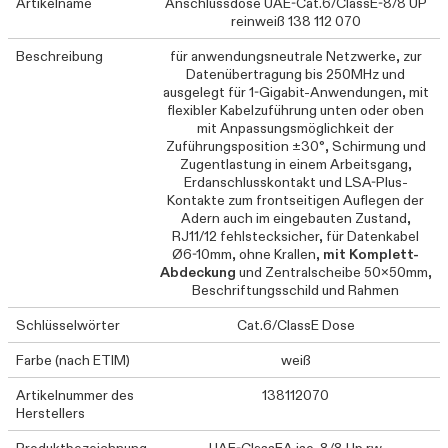
Artikelname
Anschlussdose UAE-Cat.6/ClassE-8/8 UP
reinweiß 138 112 070
Beschreibung
für anwendungsneutrale Netzwerke, zur
Datenübertragung bis 250MHz und
ausgelegt für 1-Gigabit-Anwendungen, mit
flexibler Kabelzuführung unten oder oben
mit Anpassungsmöglichkeit der
Zuführungsposition ±30°, Schirmung und
Zugentlastung in einem Arbeitsgang,
Erdanschlusskontakt und LSA-Plus-
Kontakte zum frontseitigen Auflegen der
Adern auch im eingebauten Zustand,
RJ11/12 fehlstecksicher, für Datenkabel
Ø6-10mm, ohne Krallen,
mit Komplett-
Abdeckung
und Zentralscheibe 50x50mm,
Beschriftungsschild und Rahmen
Schlüsselwörter
Cat.6/ClassE Dose
Farbe (nach ETIM)
weiß
Artikelnummer des
138112070
Herstellers