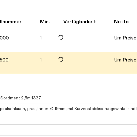
Daten werden geladen. Bitte warten...
llnummer
Min.
Verfügbarkeit
Netto
Daten werden geladen. Bitte warten...
0000
1
Um Preise 
500
1
Um Preise 
 Sortiment 2,5m 1337
iralschlauch, grau, Innen-Ø 19mm, mit Kurvenstabilisierungswinkel un