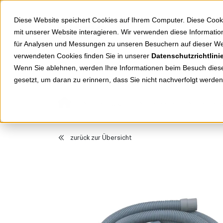
Springe zu Hauptinhalt
Springe zum Header
Springe zum Footer
Diese Website speichert Cookies auf Ihrem Computer. Diese Cook
mit unserer Website interagieren. Wir verwenden diese Informat
für Analysen und Messungen zu unseren Besuchern auf dieser We
verwendeten Cookies finden Sie in unserer
Datenschutzrichtlini
Shop
Markenwelten
Wenn Sie ablehnen, werden Ihre Informationen beim Besuch dieser
gesetzt, um daran zu erinnern, dass Sie nicht nachverfolgt werde
Produkte
Sanitär
Schlä
zurück zur Übersicht