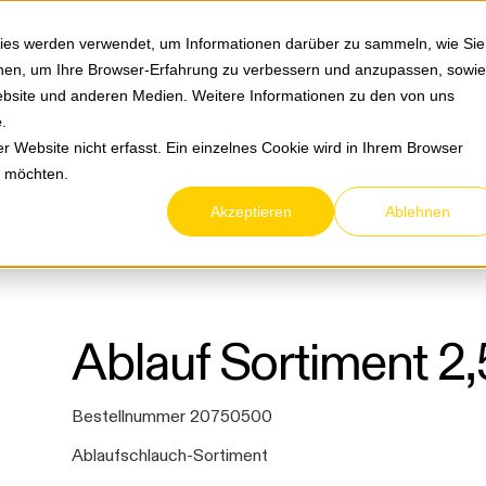
Springe zum Hauptmenu
Springe zur Suche
|
Direktbestellung
Ihre Ansprechpa
ies werden verwendet, um Informationen darüber zu sammeln, wie Sie
ionen, um Ihre Browser-Erfahrung zu verbessern und anzupassen, sowie
bsite und anderen Medien. Weitere Informationen zu den von uns
e
.
Service & Retouren
Karriere
Über eltric
 Website nicht erfasst. Ein einzelnes Cookie wird in Ihrem Browser
n möchten.
Akzeptieren
Ablehnen
uche
Ablaufschlauch-Sortiment
Ablauf Sortiment
Ablauf Sortiment 2
Bestellnummer 20750500
Ablaufschlauch-Sortiment