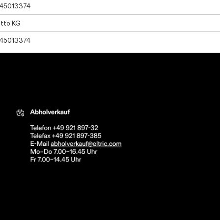
45013374
tto KG
45013374
tric