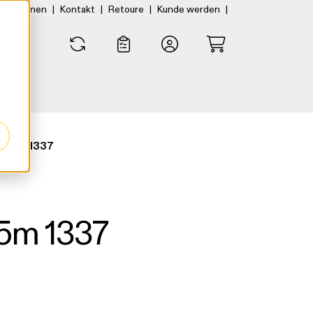
|
|
|
|
rtner:innen
Kontakt
Retoure
Kunde werden
0
0
 2,5m 1337
,5m 1337