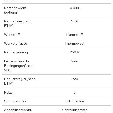
Nettogewicht
0.044
(optional)
Nennstrom (nach
16 A
ETIM)
Werkstoff
Kunststoff
Werkstoffgüte
Thermoplast
Nennspannung
250 V
Für "erschwerte
Nein
Bedingungen" nach
VDE
Schutzart (IP) (nach
IP20
ETIM)
Polzahl
2
Schutzkontakt
Erdungsclips
Anschlusstechnik
Schraubklemme