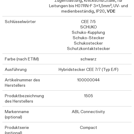
Zugentlastung, Knickschutztülle, für
Leitungen bis H07RN-F 3x1,5mm², UV- und
medienbeständig, IP20,
VDE
Schlüsselwörter
CEE 7/5
SCHUKO
Schuko-Kupplung
Schuko-Stecker
Schukostecker
Schutzkontaktstecker
Farbe (nach ETIM)
schwarz
Ausführung
Hybridstecker CEE 7/7 (Typ E/F)
Artikelnummer des
100000044
Herstellers
Produktbezeichnung
1505
des Herstellers
Markenname
ABL Connectivity
(optional)
Produktserie
Compact
(optional)