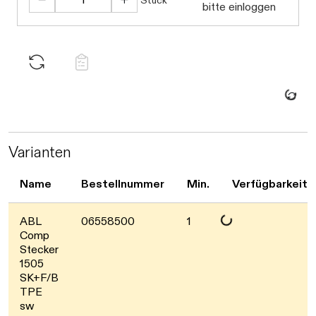
Stück
bitte einloggen
Daten werde
Varianten
Name
Bestellnummer
Min.
Verfügbarkeit
Daten werden geladen. Bitte warten
ABL
06558500
1
Comp
Stecker
1505
SK+F/B
TPE
sw