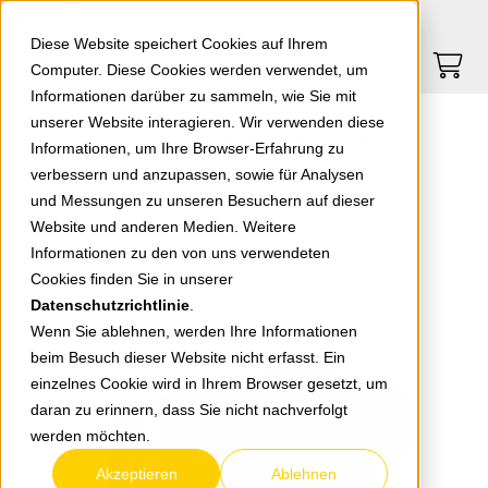
Springe zu Hauptinhalt
Springe zum Header
Springe zum Footer
0
0
Diese Website speichert Cookies auf Ihrem
Computer. Diese Cookies werden verwendet, um
Informationen darüber zu sammeln, wie Sie mit
unserer Website interagieren. Wir verwenden diese
ABL Comp Stecker 1505 SK+F/B TPE sw
Informationen, um Ihre Browser-Erfahrung zu
verbessern und anzupassen, sowie für Analysen
und Messungen zu unseren Besuchern auf dieser
zurück zur Übersicht
Website und anderen Medien. Weitere
Informationen zu den von uns verwendeten
Cookies finden Sie in unserer
Datenschutzrichtlinie
.
Wenn Sie ablehnen, werden Ihre Informationen
beim Besuch dieser Website nicht erfasst. Ein
einzelnes Cookie wird in Ihrem Browser gesetzt, um
daran zu erinnern, dass Sie nicht nachverfolgt
werden möchten.
Akzeptieren
Ablehnen