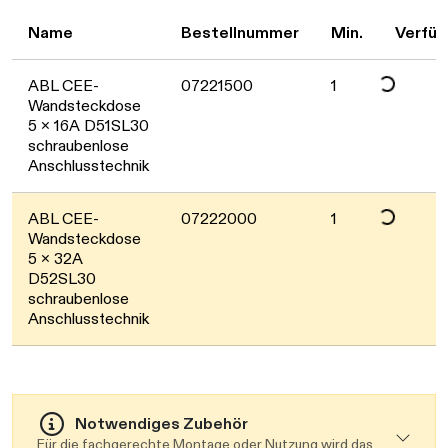
Daten werden gela
Name
Bestellnummer
Min.
Verfüg
Daten werden gela
ABL CEE-
07221500
1
Wandsteckdose
5 x 16A D51SL30
schraubenlose
Anschlusstechnik
ABL CEE-
07222000
1
Wandsteckdose
5 x 32A
D52SL30
schraubenlose
Anschlusstechnik
Notwendiges Zubehör
Für die fachgerechte Montage oder Nutzung wird das