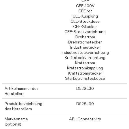
CEE
CEE 400V
CEE rot
CEE-Kupplung
CEE-Steckdose
CEE-Stecker
CEE-Steckvorrichtung
Drehstrom
Drehstromstecker
Industriestecker
Industriesteckvorrichtung
Kraftsteckvorrichtung
Kraftstrom
Kraftstromkupplung
Kraftstromstecker
Starkstromsteckdose
Artikelnummer des
D52SL30
Herstellers
Produktbezeichnung
D52SL30
des Herstellers
Markenname
ABL Connectivity
(optional)