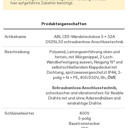
hier aufgeführte Zubehör benötigt.
Produkteigenschaften
Artikelname
ABL CEE-Wandsteckdose 5 x 32A
D52SL30 schraubenlose Anschlusstechnik
Beschreibung
Polyamid, Leitungseinführung oben und
hinten, mit Würgenippel, 2-Loch-
Wandbefestigung aussen, Neigung 15° und
selbstschließendem Klappdeckel mit
Dichtung, spritzwassergeschützt IP44, 3-
polig + N + PE, 400/230V, 6h,
ÖVE
Schraubenlose Anschlusstechnik
,
schocksicher und vibrationsfest für flexible
Drähte mit und ohne Aderendhülsen und
eindrahtige Drähte
Schlüsselwörter
400V
5-polig
Baustromstecker