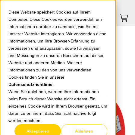
Springe zu Hauptinhalt
Springe zum Header
Springe zum Footer
0
0
Diese Website speichert Cookies auf Ihrem
Computer. Diese Cookies werden verwendet, um
Informationen darüber zu sammeln, wie Sie mit
unserer Website interagieren. Wir verwenden diese
ABL CEE-Wandsteckdose 5 x 32A D52SL30 schraubenlose Anschlusstechnik
Informationen, um Ihre Browser-Erfahrung zu
verbessern und anzupassen, sowie für Analysen
und Messungen zu unseren Besuchern auf dieser
zurück zur Übersicht
Website und anderen Medien. Weitere
Informationen zu den von uns verwendeten
Cookies finden Sie in unserer
Datenschutzrichtlinie
.
Wenn Sie ablehnen, werden Ihre Informationen
beim Besuch dieser Website nicht erfasst. Ein
einzelnes Cookie wird in Ihrem Browser gesetzt, um
daran zu erinnern, dass Sie nicht nachverfolgt
werden möchten.
Akzeptieren
Ablehnen