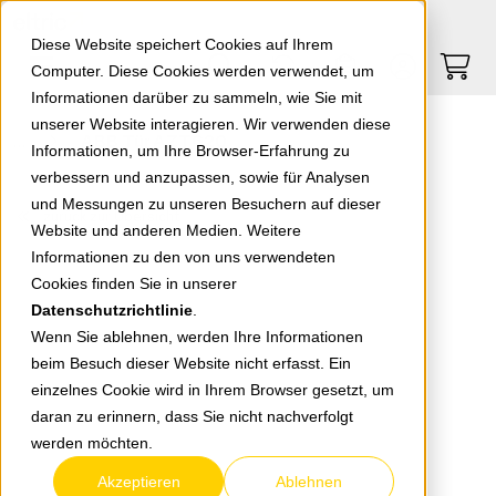
Springe zu Hauptinhalt
Springe zum Header
Springe zum Footer
0
0
Diese Website speichert Cookies auf Ihrem
Computer. Diese Cookies werden verwendet, um
Informationen darüber zu sammeln, wie Sie mit
unserer Website interagieren. Wir verwenden diese
ABB Tür AZT620
Informationen, um Ihre Browser-Erfahrung zu
verbessern und anzupassen, sowie für Analysen
und Messungen zu unseren Besuchern auf dieser
zurück zur Übersicht
Website und anderen Medien. Weitere
Informationen zu den von uns verwendeten
Cookies finden Sie in unserer
Datenschutzrichtlinie
.
Wenn Sie ablehnen, werden Ihre Informationen
beim Besuch dieser Website nicht erfasst. Ein
einzelnes Cookie wird in Ihrem Browser gesetzt, um
daran zu erinnern, dass Sie nicht nachverfolgt
werden möchten.
Akzeptieren
Ablehnen