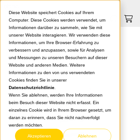
Springe zu Hauptinhalt
Springe zum Header
Springe zum Footer
0
0
Diese Website speichert Cookies auf Ihrem
Computer. Diese Cookies werden verwendet, um
Informationen darüber zu sammeln, wie Sie mit
unserer Website interagieren. Wir verwenden diese
ABB AP-Verteiler AK660N4
Informationen, um Ihre Browser-Erfahrung zu
verbessern und anzupassen, sowie für Analysen
und Messungen zu unseren Besuchern auf dieser
zurück zur Übersicht
Website und anderen Medien. Weitere
Informationen zu den von uns verwendeten
Cookies finden Sie in unserer
Datenschutzrichtlinie
.
Wenn Sie ablehnen, werden Ihre Informationen
beim Besuch dieser Website nicht erfasst. Ein
einzelnes Cookie wird in Ihrem Browser gesetzt, um
daran zu erinnern, dass Sie nicht nachverfolgt
werden möchten.
Akzeptieren
Ablehnen