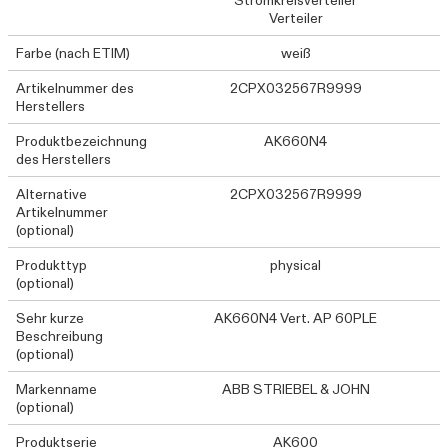
Stromkreisverteiler
Verteiler
Farbe (nach ETIM)
weiß
Artikelnummer des
2CPX032567R9999
Herstellers
Produktbezeichnung
AK660N4
des Herstellers
Alternative
2CPX032567R9999
Artikelnummer
(optional)
Produkttyp
physical
(optional)
Sehr kurze
AK660N4 Vert. AP 60PLE
Beschreibung
(optional)
Markenname
ABB STRIEBEL & JOHN
(optional)
Produktserie
AK600