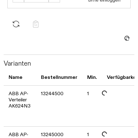
Daten werden geladen. Bitte warten...
Varianten
Name
Bestellnummer
Min.
Verfügbarkei
Daten werden geladen. Bitte warten...
ABB AP-
13244500
1
Verteiler
AK624N3
Daten werden geladen. Bitte warten...
ABB AP-
13245000
1