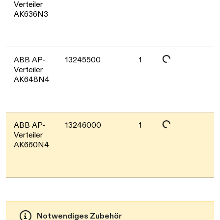
Verteiler
AK636N3
Daten werden geladen. Bitte warten...
ABB AP-
13245500
1
Verteiler
AK648N4
Daten werden geladen. Bitte warten...
ABB AP-
13246000
1
Verteiler
AK660N4
Notwendiges Zubehör