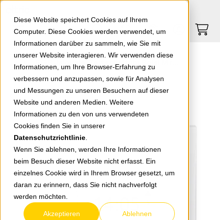
Springe zu Hauptinhalt
Springe zum Header
Springe zum Footer
0
0
Diese Website speichert Cookies auf Ihrem
Computer. Diese Cookies werden verwendet, um
Informationen darüber zu sammeln, wie Sie mit
unserer Website interagieren. Wir verwenden diese
EGB Jalousie-Zeitschaltuhr Rojal M reinweiß 6083-50 UWUW
Informationen, um Ihre Browser-Erfahrung zu
verbessern und anzupassen, sowie für Analysen
und Messungen zu unseren Besuchern auf dieser
zurück zur Übersicht
Website und anderen Medien. Weitere
Informationen zu den von uns verwendeten
Cookies finden Sie in unserer
Datenschutzrichtlinie
.
Wenn Sie ablehnen, werden Ihre Informationen
beim Besuch dieser Website nicht erfasst. Ein
einzelnes Cookie wird in Ihrem Browser gesetzt, um
daran zu erinnern, dass Sie nicht nachverfolgt
werden möchten.
Akzeptieren
Ablehnen