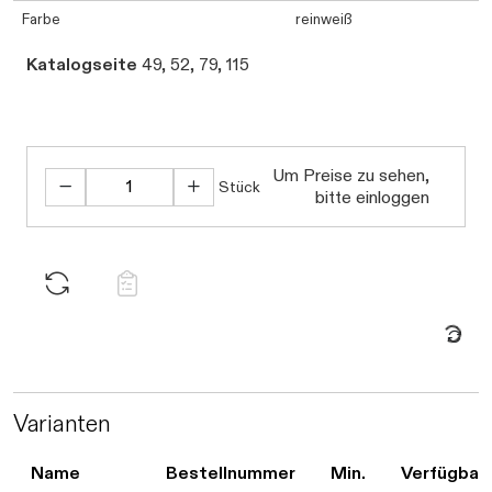
Farbe
reinweiß
Katalogseite
49, 52, 79, 115
Daten werden geladen.
Um Preise zu sehen,
Stück
bitte einloggen
Daten werden geladen. Bitte warten...
Varianten
Name
Bestellnummer
Min.
Verfügbark