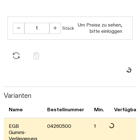
Um Preise zu sehen,
Stück
bitte einloggen
Daten wer
Daten werden geladen
Varianten
Name
Bestellnummer
Min.
Verfügbark
EGB
04260500
1
Gummi-
Verlängerung