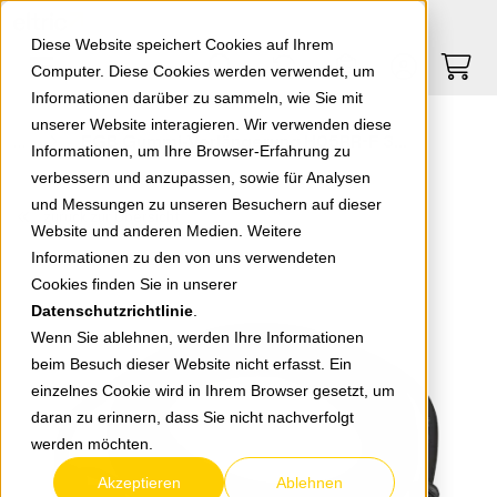
Springe zu Hauptinhalt
Springe zum Header
Springe zum Footer
0
0
Diese Website speichert Cookies auf Ihrem
Computer. Diese Cookies werden verwendet, um
Informationen darüber zu sammeln, wie Sie mit
unserer Website interagieren. Wir verwenden diese
EGB Gummi-Verlängerung H05RR-F 3G1,5 schwarz 5m
Informationen, um Ihre Browser-Erfahrung zu
verbessern und anzupassen, sowie für Analysen
und Messungen zu unseren Besuchern auf dieser
zurück zur Übersicht
Website und anderen Medien. Weitere
Informationen zu den von uns verwendeten
Cookies finden Sie in unserer
Datenschutzrichtlinie
.
Wenn Sie ablehnen, werden Ihre Informationen
beim Besuch dieser Website nicht erfasst. Ein
einzelnes Cookie wird in Ihrem Browser gesetzt, um
daran zu erinnern, dass Sie nicht nachverfolgt
werden möchten.
Akzeptieren
Ablehnen