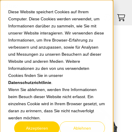
Springe zu Hauptinhalt
Springe zum Header
Springe zum Footer
0
0
Diese Website speichert Cookies auf Ihrem
Computer. Diese Cookies werden verwendet, um
Informationen darüber zu sammeln, wie Sie mit
unserer Website interagieren. Wir verwenden diese
EGB Gummi-Verlängerung H05RR-F 3G1,5 schwarz 15m
Informationen, um Ihre Browser-Erfahrung zu
verbessern und anzupassen, sowie für Analysen
und Messungen zu unseren Besuchern auf dieser
zurück zur Übersicht
Website und anderen Medien. Weitere
Informationen zu den von uns verwendeten
Cookies finden Sie in unserer
Datenschutzrichtlinie
.
Wenn Sie ablehnen, werden Ihre Informationen
beim Besuch dieser Website nicht erfasst. Ein
einzelnes Cookie wird in Ihrem Browser gesetzt, um
daran zu erinnern, dass Sie nicht nachverfolgt
werden möchten.
Akzeptieren
Ablehnen