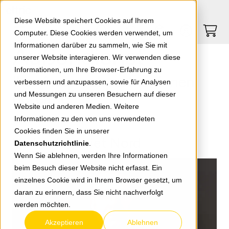
Springe zu Hauptinhalt
Springe zum Header
Springe zum Footer
0
0
Diese Website speichert Cookies auf Ihrem
Computer. Diese Cookies werden verwendet, um
Informationen darüber zu sammeln, wie Sie mit
Außendienst
unserer Website interagieren. Wir verwenden diese
Informationen, um Ihre Browser-Erfahrung zu
Ihre Ansprechpartner:innen
verbessern und anzupassen, sowie für Analysen
bei eltric
und Messungen zu unseren Besuchern auf dieser
Website und anderen Medien. Weitere
Informationen zu den von uns verwendeten
Cookies finden Sie in unserer
Verkaufsgebiet Nord
Datenschutzrichtlinie
.
Wenn Sie ablehnen, werden Ihre Informationen
beim Besuch dieser Website nicht erfasst. Ein
einzelnes Cookie wird in Ihrem Browser gesetzt, um
daran zu erinnern, dass Sie nicht nachverfolgt
werden möchten.
Akzeptieren
Ablehnen