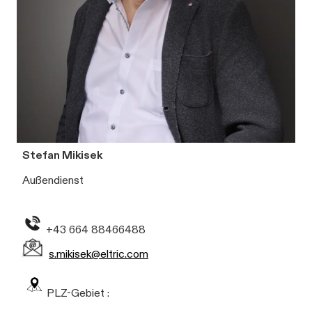
Stefan Mikisek
Außendienst
+43 664 88466488
s.mikisek@eltric.com
PLZ-Gebiet :