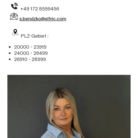
+49 172 8599456
s.bendzko@eltric.com
PLZ-Gebiet :
20000 - 23919
24000 - 26499
26910 - 28999