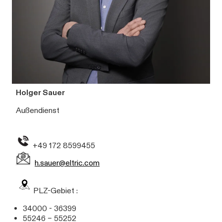
Holger Sauer
Außendienst
+49 172 8599455
h.sauer@eltric.com
PLZ-Gebiet :
34000 - 36399
55246 – 55252