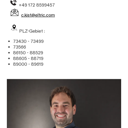
+49 172 8599457
c.kist@eltric.com
PLZ-Gebiet :
73430 - 73499
73566
86150 - 88529
88605 - 88719
89000 - 89619