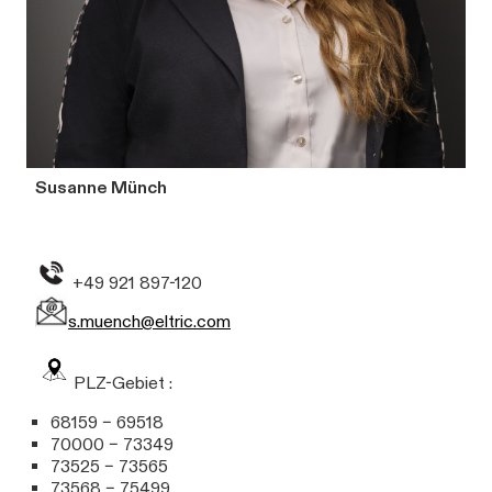
Susanne Münch
+49 921 897-120
s.muench@eltric.com
PLZ-Gebiet :
68159 – 69518
70000 – 73349
73525 – 73565
73568 – 75499