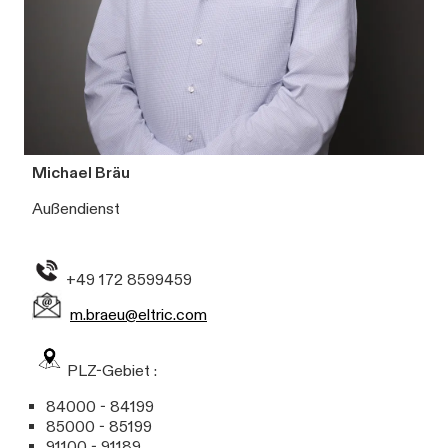
Michael Bräu
Außendienst
+49 172 8599459
m.braeu@eltric.com
PLZ-Gebiet :
84000 - 84199
85000 - 85199
91100 - 91189