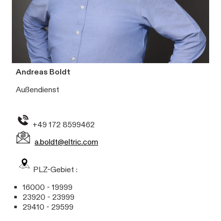
Andreas Boldt
Außendienst
+49 172 8599462
a.boldt@eltric.com
PLZ-Gebiet :
16000 - 19999
23920 - 23999
29410 - 29599