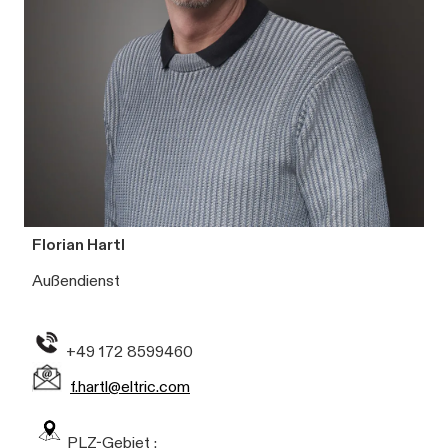
Florian Hartl
Außendienst
+49 172 8599460
f.hartl@eltric.com
PLZ-Gebiet :