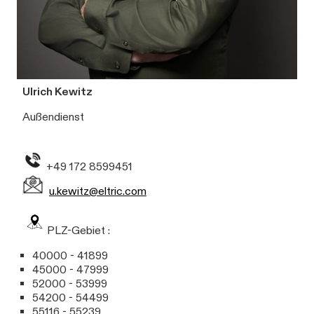
Ulrich Kewitz
Außendienst
+49 172 8599451
u.kewitz@eltric.com
PLZ-Gebiet :
40000 - 41899
45000 - 47999
52000 - 53999
54200 - 54499
55116 - 55239