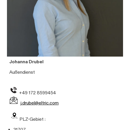
Johanna Drubel
Außendienst
+49 172 8599454
j.drubel@eltric.com
PLZ-Gebiet :
31707