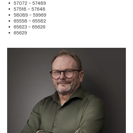
57072 – 57489
57518 – 57648
58089 – 59969
65558 – 65582
65623 – 65626
65629