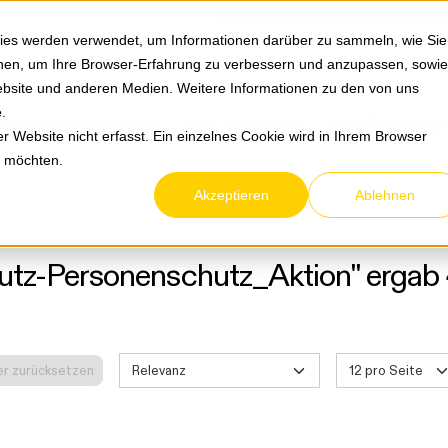
Springe zum Hauptmenu
Springe zur Suche
|
Direktbestellung
Ihre Ansprechpa
ies werden verwendet, um Informationen darüber zu sammeln, wie Sie
ionen, um Ihre Browser-Erfahrung zu verbessern und anzupassen, sowie
bsite und anderen Medien. Weitere Informationen zu den von uns
e
.
Service & Retouren
Karriere
Über eltric
 Website nicht erfasst. Ein einzelnes Cookie wird in Ihrem Browser
n möchten.
Akzeptieren
Ablehnen
utz-Personenschutz_Aktion" ergab 4
ter zurücksetzen