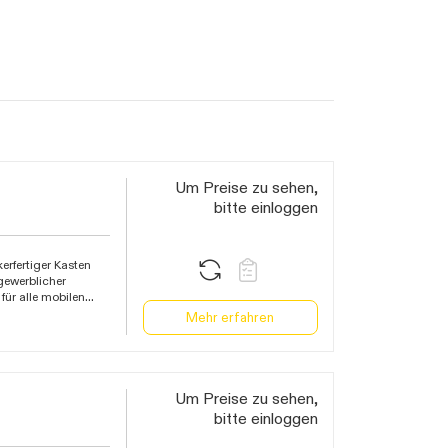
Um Preise zu sehen,
bitte einloggen
erfertiger Kasten
gewerblicher
ür alle mobilen
halteten
Mehr erfahren
 Baustellen,
tiven
e von 0,03A, DC-
wachung,
Um Preise zu sehen,
braucher, optischer
bitte einloggen
 und Feuchtigkeit,