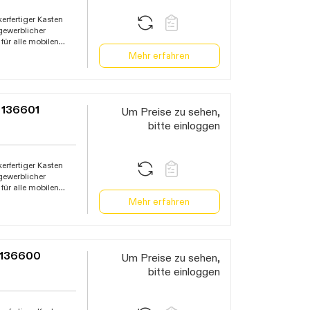
erfertiger Kasten
gewerblicher
ür alle mobilen
halteten
Mehr erfahren
 Baustellen,
tiven
e von 0,03A, DC-
wachung,
 136601
Um Preise zu sehen,
braucher, optischer
bitte einloggen
 und Feuchtigkeit,
erfertiger Kasten
gewerblicher
ür alle mobilen
halteten
Mehr erfahren
 Baustellen,
tiven
e von 0,03A, DC-
wachung,
 136600
Um Preise zu sehen,
braucher, optischer
bitte einloggen
 und Feuchtigkeit,