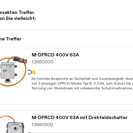
exakten Treffer.
n Sie vielleicht:
he Treffer
M-DPRCD 400V 63A
13660000
Daten werden geladen. Bitte warten...
für höchste Ansprüche an Sicherheit und Zuverlässigkeit, steck
mit 3-phasigen DPRCD-Modul Typ B, 0,03A, zum Schutz bei 
Nutzung von Steckdosen mit unbekannter Schutzmaßnahme, f
Anwendungen, bei denen die Schutzmaßnahmen der vorgesc
Elektroinstallation unbekannt oder unzureichend sind, ideal für
Veranstaltungen und Rettungseinsätze, mit einer allstromsensi
Fehlerstromerkennung und einer Bemessungsfehlerstromstärk
Auslöseschwelle 6mA, integrierte Netz- und Schutzleiterüber
Drehfeldprüfung, minimieren das Risiko von Stromunfällen,
M-DPRCD 400V 63A mit Drehfeldschalter
Unterspannungsüberwachung zum Schutz der elektrischen Ver
13660500
Fehler-/Zustandsanzeige, Prüftaste, Schutz vor Stößen, Staub
allpolig schaltend, Nennspannung 400V