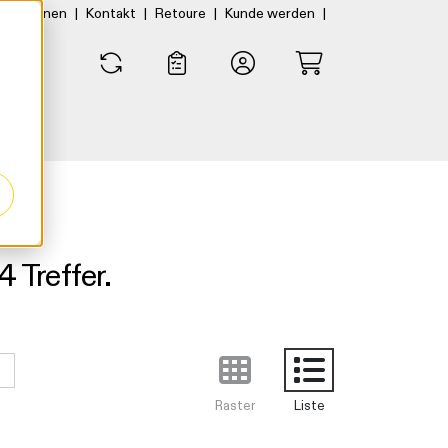
|
|
|
|
rtner:innen
Kontakt
Retoure
Kunde werden
0
0
 Treffer.
Raster
Liste