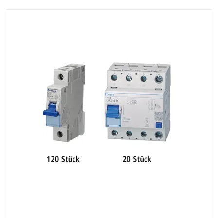
Doppelklemme bis 50mm² , Bauhöhe 85mm, IP20,
VDE