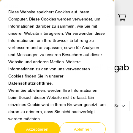
Springe zu Hauptinhalt
Springe zum Header
Springe zum Footer
0
0
Diese Website speichert Cookies auf Ihrem
Computer. Diese Cookies werden verwendet, um
Informationen darüber zu sammeln, wie Sie mit
unserer Website interagieren. Wir verwenden diese
Suchergebnisse
Informationen, um Ihre Browser-Erfahrung zu
verbessern und anzupassen, sowie für Analysen
Ihre Suche nach
und Messungen zu unseren Besuchern auf dieser
Website und anderen Medien. Weitere
"AktionDOEPKEFI-Paket" ergab
Informationen zu den von uns verwendeten
2 Treffer.
Cookies finden Sie in unserer
Datenschutzrichtlinie
.
Wenn Sie ablehnen, werden Ihre Informationen
beim Besuch dieser Website nicht erfasst. Ein
Filter
einzelnes Cookie wird in Ihrem Browser gesetzt, um
zurücksetzen
daran zu erinnern, dass Sie nicht nachverfolgt
werden möchten.
Akzeptieren
Ablehnen