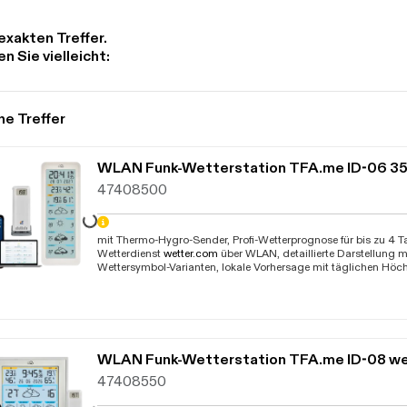
exakten Treffer.
n Sie vielleicht:
he Treffer
WLAN Funk-Wetterstation TFA.me ID-06 35
47408500
Daten werden geladen. Bitte warten...
mit Thermo-Hygro-Sender, Profi-Wetterprognose für bis zu 4 
Wetterdienst
wetter.com
über WLAN, detaillierte Darstellung 
Wettersymbol-Varianten, lokale Vorhersage mit täglichen Höc
Tiefsttemperaturen, mit Warnfunktion bei markanten Wetterla
Starkregen, extremer Hitze, hohem UV-Wert oder Blitzeis, Anze
Innentemperatur und Luftfeuchtigkeit, kabellose Übertragung 
Außentemperatur und Luftfeuchtigkeit über Funksender (868 
Reichweite bis ca. 100 m, Anzeige der Messwerte von bis zu 
Display möglich (optional), fungiert als Gateway für das
TFA.
WLAN Funk-Wetterstation TFA.me ID-08 we
Empfangen und Weiterleiten von bis zu 50 zusätzlichen Sende
erhältlich) mit Online-Abruf der Messdaten, Display mit Hint
47408550
und Dimm-Funktion in 4 Helligkeitsstufen, Anzeige von Uhrze
ausgeschriebenem Wochentag (6 Sprachen),
Basisstation Bet