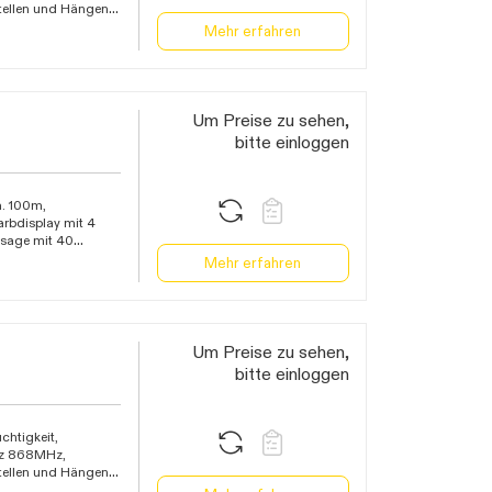
ellen und Hängen,
atum oder
Mehr erfahren
arer Dimmfunktion,
ymbolen und
r.com für 3 bis 6
iefsttemperaturen,
, Sonnenstunden,
Um Preise zu sehen,
unktion bei
bitte einloggen
der
 Messbereich innen
rät verwendbar,
rstation fungiert
a. 100m,
 Sender und weitere
arbdisplay mit 4
atteriebetrieb
ersage mit 40
ognose vom Online-
Mehr erfahren
 Warnfunktion bei
der
 Messbereich innen
2xH132xT32mm,
 bis zu 50
Um Preise zu sehen,
eb über Netzteil
bitte einloggen
chtigkeit,
nz 868MHz,
ellen und Hängen,
atum oder