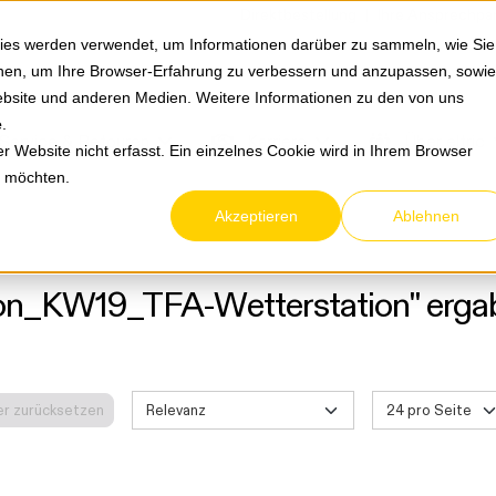
Springe zum Hauptmenu
Springe zur Suche
|
Direktbestellung
Ihre Ansprechpa
ies werden verwendet, um Informationen darüber zu sammeln, wie Sie
ionen, um Ihre Browser-Erfahrung zu verbessern und anzupassen, sowie
bsite und anderen Medien. Weitere Informationen zu den von uns
e
.
Service & Retouren
Karriere
Über eltric
 Website nicht erfasst. Ein einzelnes Cookie wird in Ihrem Browser
n möchten.
Akzeptieren
Ablehnen
on_KW19_TFA-Wetterstation" ergab 
ter zurücksetzen