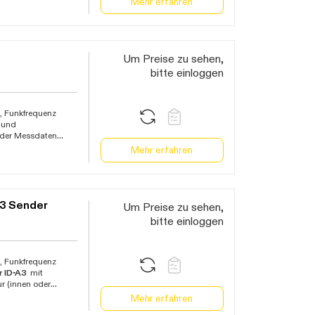
Mehr erfahren
arer Dimmfunktion,
d Icons, Profi-
 4 Tage über WLAN,
chen Wetterlagen,
 von 10-99%,
Um Preise zu sehen,
verwendbar,
bitte einloggen
as TFA.me System,
sstation Betrieb
, Funkfrequenz
 und
f der Messdaten
phone, Tablet oder
Mehr erfahren
Verlaufsgrafik,
, Alarmmeldungen per
Tisch- und
 über Netzteil
 3 Sender
Um Preise zu sehen,
bitte einloggen
, Funkfrequenz
r ID-A3
mit
r (innen oder
chrank, Pool oder
Mehr erfahren
uchtigkeit oder