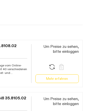
.8108.02
Um Preise zu sehen,
bitte einloggen
Tage vom Online-
mit 40 verschiedenen
hst- und
gen wie Sturm,
Mehr erfahren
ige von
von
MHz) mit einer
5 Sendern auf dem
me
System zum
iß 35.8105.02
Um Preise zu sehen,
rn (separat
ergrundbeleuchtung
bitte einloggen
it mit Datum oder
rieb über Netzteil