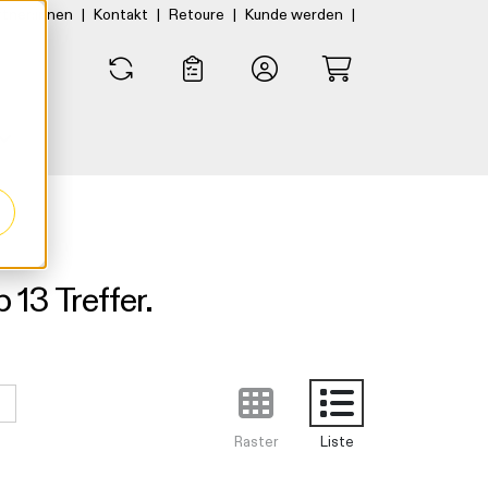
|
|
|
|
rtner:innen
Kontakt
Retoure
Kunde werden
0
0
13 Treffer.
Raster
Liste