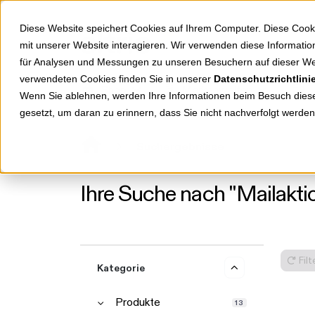
Springe zu Hauptinhalt
Springe zum Header
Springe zum Footer
Diese Website speichert Cookies auf Ihrem Computer. Diese Cook
mit unserer Website interagieren. Wir verwenden diese Informat
für Analysen und Messungen zu unseren Besuchern auf dieser We
verwendeten Cookies finden Sie in unserer
Datenschutzrichtlini
Shop
Markenwelten
Wenn Sie ablehnen, werden Ihre Informationen beim Besuch dieser
gesetzt, um daran zu erinnern, dass Sie nicht nachverfolgt werde
Suchergebnisse
Ihre Suche nach "Mailakti
Fil
Kategorie
Produkte
13