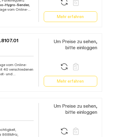
, Funkfrequenz
b, B172x L172x
mo-Hygro-Sender,
 Tage vom Online-
mit 40 verschiedenen
Mehr erfahren
hst- und
gen wie Sturm,
ay zeigt
. 5 Sendern an,
f flexibel via
.8107.01
Um Preise zu sehen,
- und Tiefstwerten
natlich einstellbar,
bitte einloggen
 oder Wochentag,
isstation Betrieb
Tage vom Online-
mit 40 verschiedenen
hst- und
gen wie Sturm,
Mehr erfahren
ige von
von
MHz) mit einer
5 Sendern auf dem
me
System zum
Um Preise zu sehen,
rn (separat
ergrundbeleuchtung
bitte einloggen
it mit Datum oder
28mm,
Basisstation
chtigkeit,
nz 868MHz,