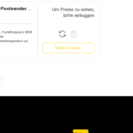
f dem
TFA.me
Portal,
mit Höchst- und
TFA.me Starter Set mit WLAN Gateway und Poolsender 35.8110.02
Um Preise zu sehen,
entlich oder
igt Innentemperatur
bitte einloggen
5 Sendern und
n, Gateway
59)×H128(124)mm,
n, Funkfrequenz 868
der
nentemperatur und
er Messdaten
Mehr erfahren
ne, Tablet oder PC,
en, Datenexport
gen per E-Mail,
), zum Hängen oder
×H169mm,