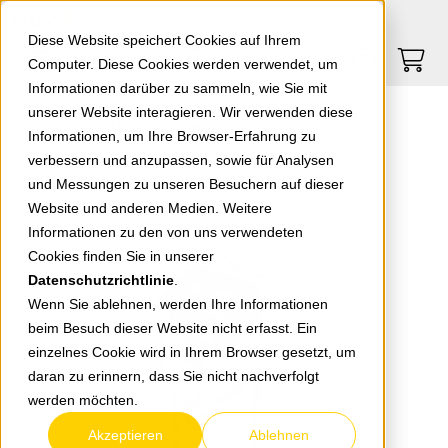
Springe zu Hauptinhalt
Springe zum Header
Springe zum Footer
0
0
Diese Website speichert Cookies auf Ihrem
Computer. Diese Cookies werden verwendet, um
Informationen darüber zu sammeln, wie Sie mit
unserer Website interagieren. Wir verwenden diese
EGB Villa Türöffner 24-30V-DC
Informationen, um Ihre Browser-Erfahrung zu
verbessern und anzupassen, sowie für Analysen
und Messungen zu unseren Besuchern auf dieser
zurück zur Übersicht
Website und anderen Medien. Weitere
Informationen zu den von uns verwendeten
Cookies finden Sie in unserer
Datenschutzrichtlinie
.
Wenn Sie ablehnen, werden Ihre Informationen
beim Besuch dieser Website nicht erfasst. Ein
einzelnes Cookie wird in Ihrem Browser gesetzt, um
daran zu erinnern, dass Sie nicht nachverfolgt
werden möchten.
Akzeptieren
Ablehnen