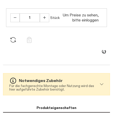
Um Preise zu sehen,
Stück
bitte einloggen
Daten werden gel
Notwendiges Zubehör
Für die fachgerechte Montage oder Nutzung wird das
hier aufgeführte Zubehör benötigt.
Produkteigenschaften