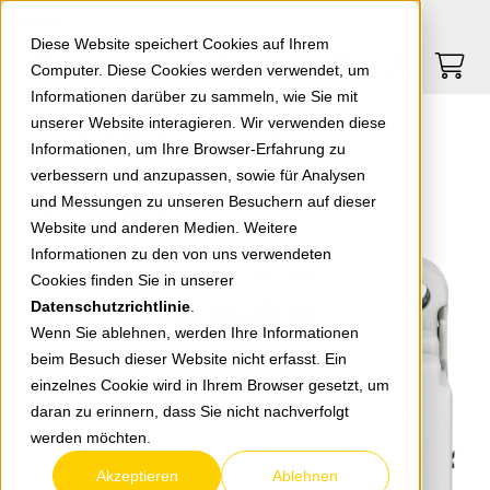
Springe zu Hauptinhalt
Springe zum Header
Springe zum Footer
0
0
Diese Website speichert Cookies auf Ihrem
Computer. Diese Cookies werden verwendet, um
Informationen darüber zu sammeln, wie Sie mit
unserer Website interagieren. Wir verwenden diese
EGB Villa Kamera-Interface
Informationen, um Ihre Browser-Erfahrung zu
verbessern und anzupassen, sowie für Analysen
und Messungen zu unseren Besuchern auf dieser
zurück zur Übersicht
Website und anderen Medien. Weitere
Informationen zu den von uns verwendeten
Cookies finden Sie in unserer
Datenschutzrichtlinie
.
Wenn Sie ablehnen, werden Ihre Informationen
beim Besuch dieser Website nicht erfasst. Ein
einzelnes Cookie wird in Ihrem Browser gesetzt, um
daran zu erinnern, dass Sie nicht nachverfolgt
werden möchten.
Akzeptieren
Ablehnen