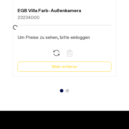
EGB Villa Farb- Außenkamera
E
23234000
2
te warten...
Daten werden geladen. Bitte warten...
Um Preise zu sehen, bitte einloggen
U
Mehr erfahren