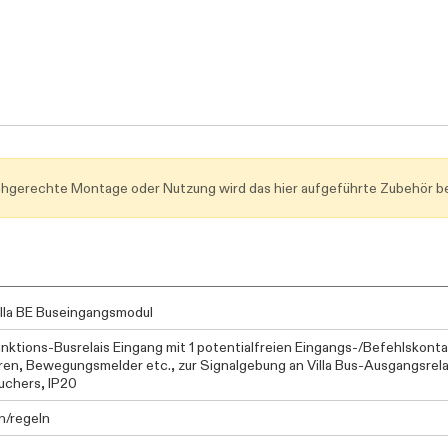
achgerechte Montage oder Nutzung wird das hier aufgeführte Zubehör be
lla BE Buseingangsmodul
unktions-Busrelais Eingang mit 1 potentialfreien Eingangs-/Befehlsko
en, Bewegungsmelder etc., zur Signalgebung an Villa Bus-Ausgangsrelai
uchers, IP20
n/regeln