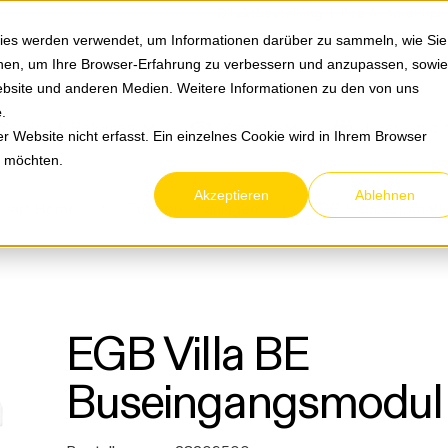
Springe zum Hauptmenu
Springe zur Suche
|
Direktbestellung
Ihre Ansprechpa
ies werden verwendet, um Informationen darüber zu sammeln, wie Sie
ionen, um Ihre Browser-Erfahrung zu verbessern und anzupassen, sowie
bsite und anderen Medien. Weitere Informationen zu den von uns
e
.
Service & Retouren
Karriere
Über eltric
 Website nicht erfasst. Ein einzelnes Cookie wird in Ihrem Browser
n möchten.
Akzeptieren
Ablehnen
Smart Home
Tür-Sprechanlagen
EGB Hausautomation
EGB Villa BE
Buseingangsmodul