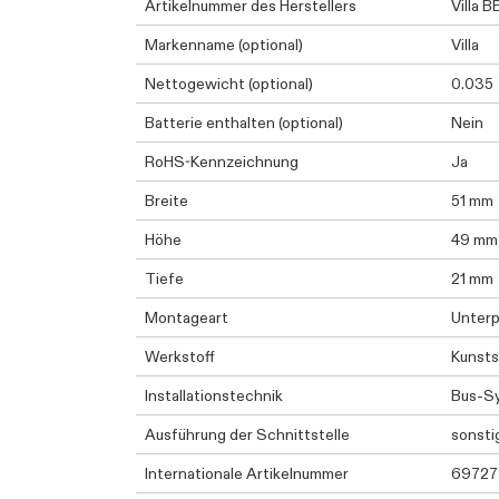
Artikelnummer des Herstellers
Villa B
Markenname (optional)
Villa
Nettogewicht (optional)
0.035
Batterie enthalten (optional)
Nein
RoHS-Kennzeichnung
Ja
Breite
51 mm
Höhe
49 mm
Tiefe
21 mm
Montageart
Unterp
Werkstoff
Kunsts
Installationstechnik
Bus-S
Ausführung der Schnittstelle
sonsti
Internationale Artikelnummer
69727