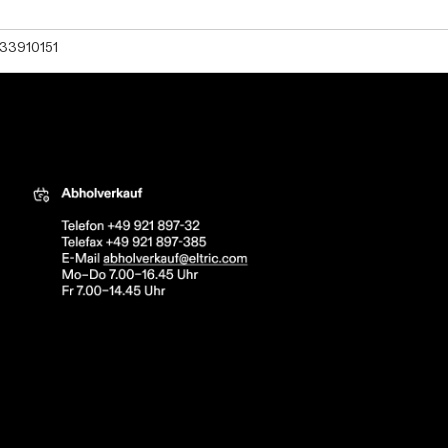
33910151
tric