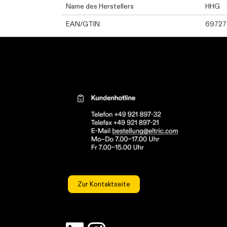
Name des Herstellers
HHG
EAN/GTIN
69727
Kontaktinformationen el
Zur Kontaktseite