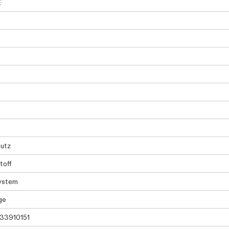
E
utz
toff
ystem
ge
33910151