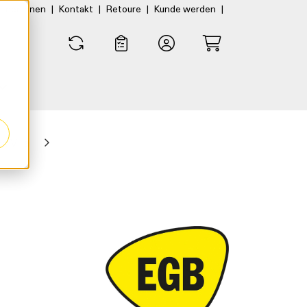
|
|
|
|
rtner:innen
Kontakt
Retoure
Kunde werden
0
0
 Villa