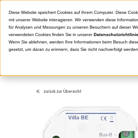
Springe zu Hauptinhalt
Springe zum Header
Springe zum Footer
Diese Website speichert Cookies auf Ihrem Computer. Diese Cook
mit unserer Website interagieren. Wir verwenden diese Informat
für Analysen und Messungen zu unseren Besuchern auf dieser We
verwendeten Cookies finden Sie in unserer
Datenschutzrichtlini
Shop
Markenwelten
Wenn Sie ablehnen, werden Ihre Informationen beim Besuch dieser
gesetzt, um daran zu erinnern, dass Sie nicht nachverfolgt werde
Produkte
Gebäudetechnik / 
EGB Villa BE Buseingangsmodul
zurück zur Übersicht