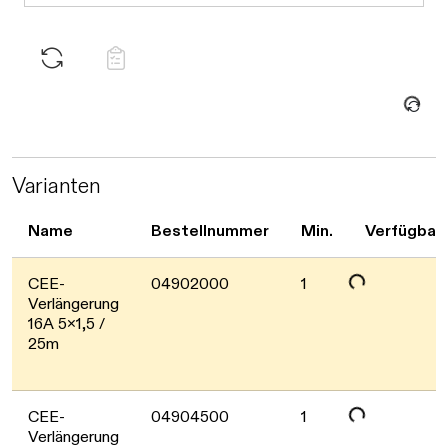
Daten werden geladen. Bitte warten...
Varianten
Name
Bestellnummer
Min.
Verfügbark
Daten werden geladen. Bitte warten...
CEE-
04902000
1
Verlängerung
16A 5x1,5 /
25m
Daten werden geladen. Bitte warten...
CEE-
04904500
1
Verlängerung