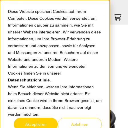
Springe zu Hauptinhalt
Springe zum Header
Springe zum Footer
0
0
Diese Website speichert Cookies auf Ihrem
Computer. Diese Cookies werden verwendet, um
Informationen darüber zu sammeln, wie Sie mit
unserer Website interagieren. Wir verwenden diese
CEE-Verlängerung 16A 5x1,5 / 25m
Informationen, um Ihre Browser-Erfahrung zu
verbessern und anzupassen, sowie für Analysen
und Messungen zu unseren Besuchern auf dieser
zurück zur Übersicht
Website und anderen Medien. Weitere
Informationen zu den von uns verwendeten
Cookies finden Sie in unserer
Datenschutzrichtlinie
.
Wenn Sie ablehnen, werden Ihre Informationen
beim Besuch dieser Website nicht erfasst. Ein
einzelnes Cookie wird in Ihrem Browser gesetzt, um
daran zu erinnern, dass Sie nicht nachverfolgt
werden möchten.
Akzeptieren
Ablehnen