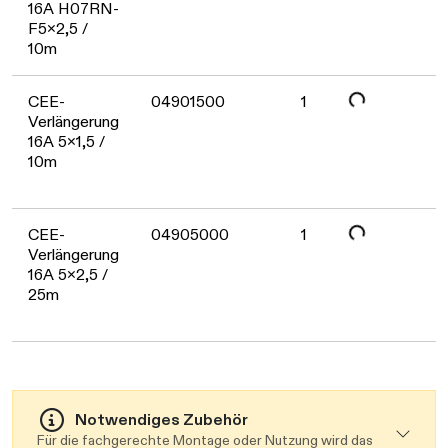
16A H07RN-
F5x2,5 /
10m
Daten werden geladen. Bitte warten...
CEE-
04901500
1
Verlängerung
16A 5x1,5 /
10m
Daten werden geladen. Bitte warten...
CEE-
04905000
1
Verlängerung
16A 5x2,5 /
25m
Notwendiges Zubehör
Für die fachgerechte Montage oder Nutzung wird das