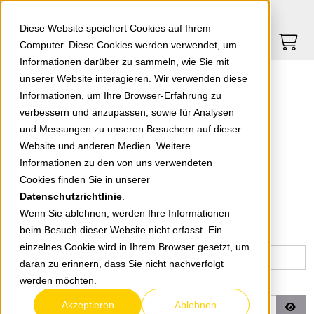
Springe zu Hauptinhalt
Springe zum Header
Springe zum Footer
0
0
Diese Website speichert Cookies auf Ihrem
Computer. Diese Cookies werden verwendet, um
Informationen darüber zu sammeln, wie Sie mit
unserer Website interagieren. Wir verwenden diese
Login
Informationen, um Ihre Browser-Erfahrung zu
verbessern und anzupassen, sowie für Analysen
Login
und Messungen zu unseren Besuchern auf dieser
Website und anderen Medien. Weitere
Informationen zu den von uns verwendeten
Sie haben bereits ein Konto?
Cookies finden Sie in unserer
Datenschutzrichtlinie
.
Bitte loggen Sie sich mit Ihrer E-Mailadresse ein.
Wenn Sie ablehnen, werden Ihre Informationen
beim Besuch dieser Website nicht erfasst. Ein
*
E-Mail Adresse oder Kundennummer
einzelnes Cookie wird in Ihrem Browser gesetzt, um
daran zu erinnern, dass Sie nicht nachverfolgt
werden möchten.
*
Passwort
Akzeptieren
Ablehnen