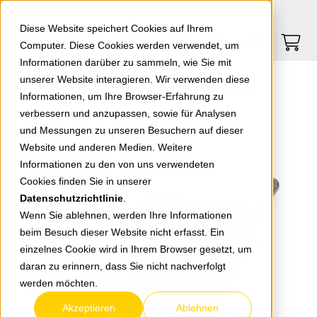
Springe zu Hauptinhalt
Springe zum Header
Springe zum Footer
0
0
Diese Website speichert Cookies auf Ihrem
Computer. Diese Cookies werden verwendet, um
Informationen darüber zu sammeln, wie Sie mit
unserer Website interagieren. Wir verwenden diese
EGB Haltefeder-Set für LED-Einlegeleuchte II (Inhalt: 4 Federn + Montageschrauben)
Informationen, um Ihre Browser-Erfahrung zu
verbessern und anzupassen, sowie für Analysen
und Messungen zu unseren Besuchern auf dieser
zurück zur Übersicht
Website und anderen Medien. Weitere
Informationen zu den von uns verwendeten
Cookies finden Sie in unserer
Datenschutzrichtlinie
.
Wenn Sie ablehnen, werden Ihre Informationen
beim Besuch dieser Website nicht erfasst. Ein
einzelnes Cookie wird in Ihrem Browser gesetzt, um
daran zu erinnern, dass Sie nicht nachverfolgt
werden möchten.
Akzeptieren
Ablehnen