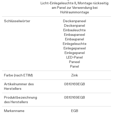
Licht-Einlegeleuchte II, Montage rückseitig
am Panel zur Verwendung bei
Hohlraummontage
Schlüsselwörter
Deckenpaneel
Deckenpanel
Einbauleuchte
Einbaupaneel
Einbaupanel
Einlegeleuchte
Einlegepaneel
Einlegepanel
LED-Panel
Paneel
Panel
Farbe (nach ETIM)
Zink
Artikelnummer des
0810169EGB
Herstellers
Produktbezeichnung
0810169EGB
des Herstellers
Markenname
EGB