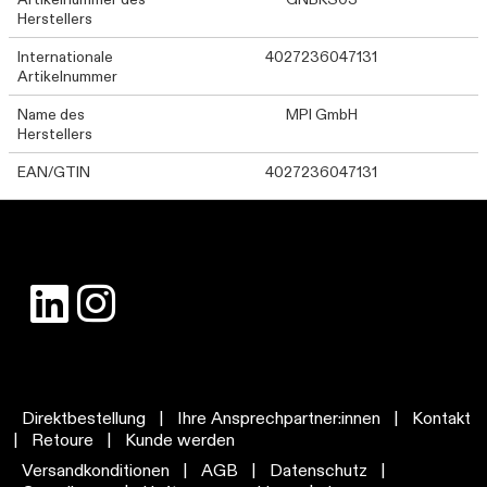
Herstellers
Internationale
4027236047131
Artikelnummer
Name des
MPI GmbH
Herstellers
EAN/GTIN
4027236047131
Direktbestellung
|
Ihre Ansprechpartner:innen
|
Kontakt
|
Retoure
|
Kunde werden
Versandkonditionen
|
AGB
|
Datenschutz
|