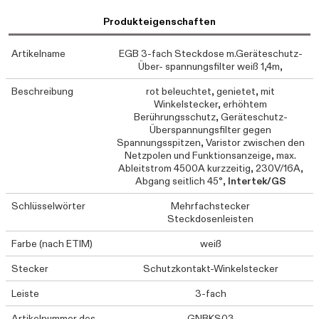
Produkteigenschaften
Artikelname
EGB 3-fach Steckdose m.Geräteschutz-
Über- spannungsfilter weiß 1,4m,
Beschreibung
rot beleuchtet, genietet, mit
Winkelstecker, erhöhtem
Berührungsschutz, Geräteschutz-
Überspannungsfilter gegen
Spannungsspitzen, Varistor zwischen den
Netzpolen und Funktionsanzeige, max.
Ableitstrom 4500A kurzzeitig, 230V/16A,
Abgang seitlich 45°,
Intertek/GS
Schlüsselwörter
Mehrfachstecker
Steckdosenleisten
Farbe (nach ETIM)
weiß
Stecker
Schutzkontakt-Winkelstecker
Leiste
3-fach
Artikelnummer des
GNBKS03