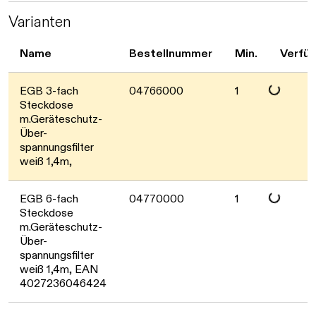
Varianten
Name
Bestellnummer
Min.
Verfüg
Daten werden 
EGB 3-fach
04766000
1
Steckdose
m.Geräteschutz-
Über-
spannungsfilter
weiß 1,4m,
Daten werden 
EGB 6-fach
04770000
1
Steckdose
m.Geräteschutz-
Über-
spannungsfilter
weiß 1,4m, EAN
4027236046424