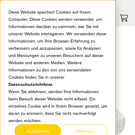
Springe zu Hauptinhalt
Springe zum Header
Springe zum Footer
0
0
Diese Website speichert Cookies auf Ihrem
Computer. Diese Cookies werden verwendet, um
Informationen darüber zu sammeln, wie Sie mit
unserer Website interagieren. Wir verwenden diese
EGB 3-fach Steckdose m.Geräteschutz-Über- spannungsfilter weiß 1,4m,
Informationen, um Ihre Browser-Erfahrung zu
verbessern und anzupassen, sowie für Analysen
und Messungen zu unseren Besuchern auf dieser
zurück zur Übersicht
Website und anderen Medien. Weitere
Informationen zu den von uns verwendeten
Cookies finden Sie in unserer
Datenschutzrichtlinie
.
Wenn Sie ablehnen, werden Ihre Informationen
beim Besuch dieser Website nicht erfasst. Ein
einzelnes Cookie wird in Ihrem Browser gesetzt, um
daran zu erinnern, dass Sie nicht nachverfolgt
werden möchten.
Akzeptieren
Ablehnen