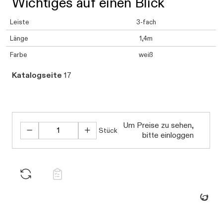
Wichtiges auf einen Blick
Leiste
3-fach
Länge
1,4m
Farbe
weiß
Katalogseite
17
Um Preise zu sehen,
Stück
bitte einloggen
Daten we