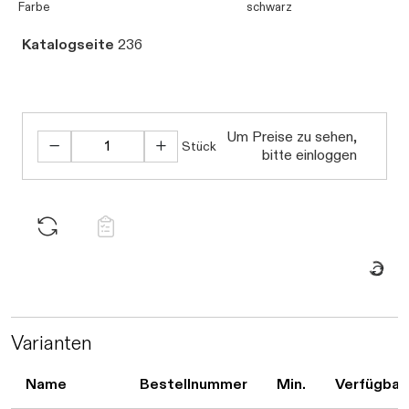
Farbe
schwarz
Katalogseite
236
Daten werden gel
Um Preise zu sehen,
Stück
bitte einloggen
Daten werden geladen. Bitte warten.
Varianten
Name
Bestellnummer
Min.
Verfügbar