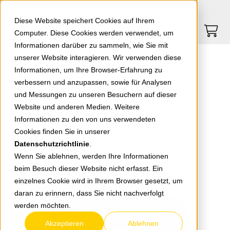
Springe zu Hauptinhalt
Springe zum Header
Springe zum Footer
0
0
Diese Website speichert Cookies auf Ihrem
Computer. Diese Cookies werden verwendet, um
Informationen darüber zu sammeln, wie Sie mit
unserer Website interagieren. Wir verwenden diese
Bluetooth-Lautsprecher M-980 BT
Informationen, um Ihre Browser-Erfahrung zu
verbessern und anzupassen, sowie für Analysen
und Messungen zu unseren Besuchern auf dieser
zurück zur Übersicht
Website und anderen Medien. Weitere
Informationen zu den von uns verwendeten
Cookies finden Sie in unserer
Datenschutzrichtlinie
.
Wenn Sie ablehnen, werden Ihre Informationen
beim Besuch dieser Website nicht erfasst. Ein
einzelnes Cookie wird in Ihrem Browser gesetzt, um
daran zu erinnern, dass Sie nicht nachverfolgt
werden möchten.
Akzeptieren
Ablehnen